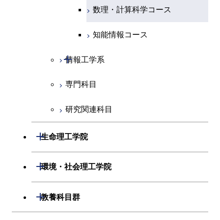
専門科目
エネルギーコース
応用化学コース
数理・計算科学コース
コース
コース
開閉
経営工学系
エネルギーコース
情報通信コース
ライフエンジニアリングコ
エネルギーコース
知能情報コース
ライフエンジニアリングコ
ース
ース
専門科目
ライフエンジニアリングコ
エンジニアリングデザイン
経営工学コース
ライフエンジニアリングコ
開閉
情報工学系
ース
コース
原子核工学コース
ース
原子核工学コース
エンジニアリングデザイン
専門科目
情報工学コース
原子核工学コース
ライフエンジニアリングコ
コース
原子核工学コース
ース
研究関連科目
ライフエンジニアリングコ
ース
開閉
生命理工学院
知能情報コース
開閉
生命理工学系
開閉
環境・社会理工学院
専門科目
生命理工学コース
開閉
建築学系
開閉
教養科目群
ライフエンジニアリングコ
開閉
土木・環境工学系
建築学コース