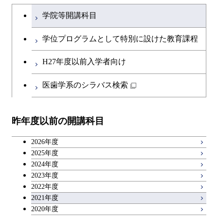
文系教養科目
大学院課程を切り替える
ース
学院等開講科目
開閉
融合理工学系
エンジニアリングデザイン
土木工学コース
英語科目
コース
学位プログラムとして特別に設けた教育課程
開閉
社会・人間科学系
エンジニアリングデザイン
地球環境共創コース
第二外国語科目
都市・環境学コース
コース
H27年度以前入学者向け
開閉
イノベーション科学系
エネルギーコース
社会・人間科学コース
日本語・日本文化科目
医歯学系のシラバス検索
都市・環境学コース
開閉
技術経営専門職学位課程
エンジニアリングデザイン
イノベーション科学コース
教職科目
コース
昨年度以前の開講科目
専門科目
技術経営専門職学位課程
キャリア科目
原子核工学コース
2026年度
広域教養科目
2025年度
2024年度
2023年度
2022年度
2021年度
2020年度