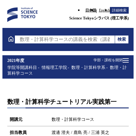
日本語
English
詳細検索
Science Tokyoシラバス (理工学系)
検索
数理・計算科学コースの講義を検索（講義名・科目コ
学部・課程を開閉
2021年度
学院等開講科目
情報理工学院
数理・計算科学系
数理・計
算科学コース
数理・計算科学チュートリアル実践第一
開講元
数理・計算科学コース
担当教員
渡邊 澄夫 / 鹿島 亮 / 三浦 英之