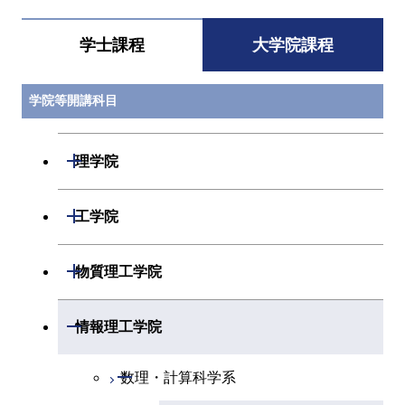
学士課程
大学院課程
学院等開講科目
開閉
理学院
開閉
数学系
開閉
工学院
開閉
物理学系
数学コース
開閉
機械系
開閉
物質理工学院
開閉
化学系
物理学コース
開閉
システム制御系
機械コース
開閉
材料系
開閉
情報理工学院
開閉
地球惑星科学系
化学コース
開閉
電気電子系
エネルギーコース
システム制御コース
開閉
応用化学系
材料コース
開閉
数理・計算科学系
専門科目
エネルギーコース
地球惑星科学コース
開閉
情報通信系
エンジニアリングデザイン
エンジニアリングデザイン
電気電子コース