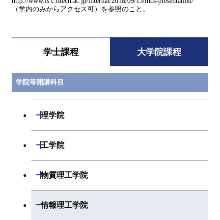
http://www.is.c.titech.ac.jp/internal/2018/09/13/mcs-presentation/
（学内のみからアクセス可）を参照のこと。
学士課程
大学院課程
学院等開講科目
開閉
理学院
開閉
数学系
開閉
工学院
開閉
物理学系
数学コース
開閉
機械系
開閉
物質理工学院
開閉
化学系
物理学コース
開閉
システム制御系
機械コース
開閉
材料系
開閉
情報理工学院
開閉
地球惑星科学系
化学コース
開閉