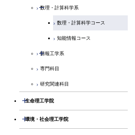
電気電子系
エネルギーコース
システム制御コース
開閉
応用化学系
材料コース
開閉
数理・計算科学系
専門科目
エネルギーコース
地球惑星科学コース
開閉
情報通信系
エンジニアリングデザイン
エンジニアリングデザイン
電気電子コース
専門科目
エネルギーコース
応用化学コース
数理・計算科学コース
コース
コース
開閉
経営工学系
エネルギーコース
情報通信コース
ライフエンジニアリングコ
エネルギーコース
知能情報コース
ライフエンジニアリングコ
ース
ース
専門科目
ライフエンジニアリングコ
エンジニアリングデザイン
経営工学コース
ライフエンジニアリングコ
開閉
情報工学系
ース
コース
原子核工学コース
ース
原子核工学コース
エンジニアリングデザイン
専門科目
情報工学コース
原子核工学コース
ライフエンジニアリングコ
コース
原子核工学コース
ース
研究関連科目
ライフエンジニアリングコ
ース
開閉
生命理工学院
知能情報コース
開閉
生命理工学系
開閉
環境・社会理工学院
専門科目
生命理工学コース
開閉