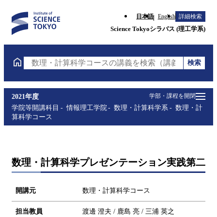
日本語
English
詳細検索
Science Tokyoシラバス (理工学系)
検索
数理・計算科学コースの講義を検索（講義名・科目コ
学部・課程を開閉
2021年度
学院等開講科目
情報理工学院
数理・計算科学系
数理・計
算科学コース
数理・計算科学プレゼンテーション実践第二
開講元
数理・計算科学コース
担当教員
渡邊 澄夫 / 鹿島 亮 / 三浦 英之