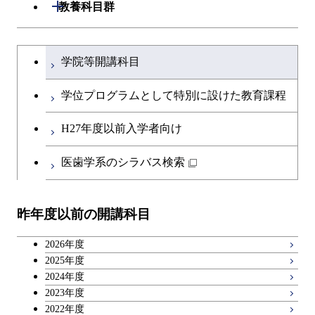
建築学系
開閉
教養科目群
ライフエンジニアリングコ
開閉
土木・環境工学系
建築学コース
文系教養科目
大学院課程を切り替える
ース
学院等開講科目
開閉
融合理工学系
エンジニアリングデザイン
土木工学コース
英語科目
コース
学位プログラムとして特別に設けた教育課程
開閉
社会・人間科学系
エンジニアリングデザイン
地球環境共創コース
第二外国語科目
都市・環境学コース
コース
H27年度以前入学者向け
開閉
イノベーション科学系
エネルギーコース
社会・人間科学コース
日本語・日本文化科目
医歯学系のシラバス検索
都市・環境学コース
開閉
技術経営専門職学位課程
エンジニアリングデザイン
イノベーション科学コース
教職科目
コース
昨年度以前の開講科目
専門科目
技術経営専門職学位課程
キャリア科目
原子核工学コース
2026年度
広域教養科目
2025年度
2024年度
2023年度
2022年度