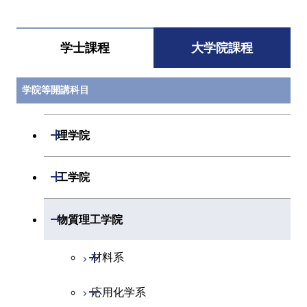
学士課程
大学院課程
学院等開講科目
開閉
理学院
開閉
数学系
開閉
工学院
開閉
物理学系
数学コース
開閉
機械系
開閉
物質理工学院
開閉
化学系
物理学コース
開閉
システム制御系
機械コース
開閉
材料系
開閉
地球惑星科学系
化学コース
開閉
電気電子系
エネルギーコース
システム制御コース
開閉
応用化学系
材料コース