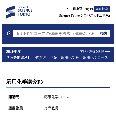
日本語
English
詳細検索
Science Tokyoシラバス (理工学系)
検索
応用化学コースの講義を検索（講義名・科目コード・
学部・課程を開閉
2021年度
学院等開講科目
物質理工学院
応用化学系
応用化学コース
応用化学講究F3
開講元
応用化学コース
担当教員
指導教員