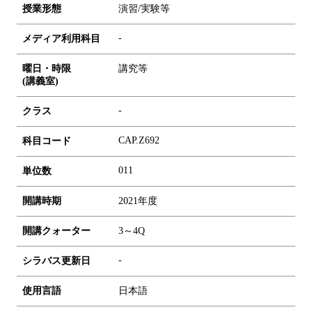
授業形態
演習/実験等
-
メディア利用科目
曜日・時限
講究等
(講義室)
-
クラス
CAP.Z692
科目コード
0
1
1
単位数
開講時期
2021年度
開講クォーター
3～4Q
-
シラバス更新日
使用言語
日本語