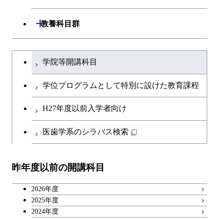
専門科目
知能情報コース
情報工学コース
専門科目
生命理工学コース
開閉
建築学系
開閉
教養科目群
研究関連科目
ライフエンジニアリングコ
ライフエンジニアリングコ
開閉
土木・環境工学系
建築学コース
ース
文系教養科目
大学院課程を切り替える
ース
学院等開講科目
開閉
融合理工学系
エンジニアリングデザイン
土木工学コース
知能情報コース
英語科目
コース
学位プログラムとして特別に設けた教育課程
開閉
社会・人間科学系
エンジニアリングデザイン
地球環境共創コース
第二外国語科目
都市・環境学コース
コース
H27年度以前入学者向け
開閉
イノベーション科学系
エネルギーコース
社会・人間科学コース
日本語・日本文化科目
医歯学系のシラバス検索
都市・環境学コース
開閉
技術経営専門職学位課程
エンジニアリングデザイン
イノベーション科学コース
教職科目
コース
昨年度以前の開講科目
専門科目
技術経営専門職学位課程
キャリア科目
原子核工学コース
2026年度
広域教養科目
2025年度
2024年度