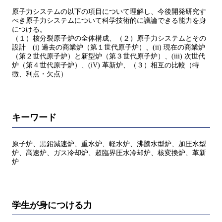
原子力システムの以下の項目について理解し、今後開発研究す
べき原子力システムについて科学技術的に議論できる能力を身
につける。
（１）核分裂原子炉の全体構成、（２）原子力システムとその
設計 (i) 過去の商業炉（第１世代原子炉）、(ii) 現在の商業炉
（第２世代原子炉）と新型炉（第３世代原子炉）、(iii) 次世代
炉（第４世代原子炉）、(iV) 革新炉、（３）相互の比較（特
徴、利点・欠点）
キーワード
原子炉、黒鉛減速炉、重水炉、軽水炉、沸騰水型炉、加圧水型
炉、高速炉、ガス冷却炉、超臨界圧水冷却炉、核変換炉、革新
炉
学生が身につける力