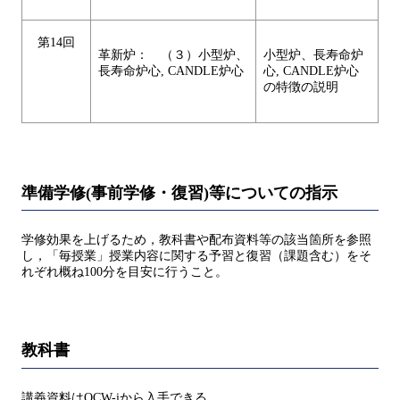
第14回
革新炉： （３）小型炉、
小型炉、長寿命炉
長寿命炉心, CANDLE炉心
心, CANDLE炉心
の特徴の説明
準備学修(事前学修・復習)等についての指示
学修効果を上げるため，教科書や配布資料等の該当箇所を参照
し，「毎授業」授業内容に関する予習と復習（課題含む）をそ
れぞれ概ね100分を目安に行うこと。
教科書
講義資料はOCW-iから入手できる。