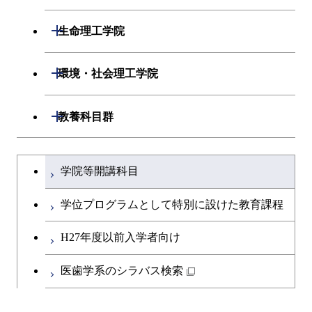
ライフエンジニアリングコ
開閉
数理・計算科学系
開閉
生命理工学院
ース
開閉
情報工学系
数理・計算科学コース
開閉
生命理工学系
開閉
原子核工学コース
環境・社会理工学院
専門科目
知能情報コース
情報工学コース
専門科目
生命理工学コース
開閉
建築学系
開閉
教養科目群
研究関連科目
ライフエンジニアリングコ
ライフエンジニアリングコ
開閉
土木・環境工学系
建築学コース
ース
文系教養科目
大学院課程を切り替える
ース
学院等開講科目
開閉
融合理工学系
エンジニアリングデザイン
土木工学コース
知能情報コース
英語科目
コース
学位プログラムとして特別に設けた教育課程
開閉
社会・人間科学系
エンジニアリングデザイン
地球環境共創コース
第二外国語科目
都市・環境学コース
コース
H27年度以前入学者向け
開閉
イノベーション科学系
エネルギーコース
社会・人間科学コース
日本語・日本文化科目
医歯学系のシラバス検索
都市・環境学コース
開閉
技術経営専門職学位課程
エンジニアリングデザイン
イノベーション科学コース
教職科目
コース