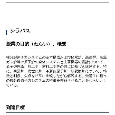
シラバス
授業の目的（ねらい）、概要
核分裂原子力システムの基本構成および軽水炉、高速炉、高温
ガス炉等の原子炉の全体システムと主要機器の設計について、
原子炉理論、熱工学、材料工学等の観点に基づき講述する。特
に、商業炉、次世代炉、革新的原子炉、核変換炉について、特
徴と利点、欠点を相互に比較しながら解説する。受講生に種々
の核分裂原子力システムの特徴を理解させることをねらいとし
ている。
到達目標