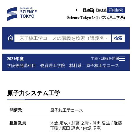
日本語
English
詳細検索
Science Tokyoシラバス (理工学系)
検索
原子核工学コースの講義を検索（講義名・科目コード
学部・課程を開閉
2021年度
学院等開講科目
物質理工学院
材料系
原子核工学コース
原子力システム工学
開講元
原子核工学コース
担当教員
木倉 宏成 / 加藤 之貴 / 澤田 哲生 / 近藤
正聡 / 原田 琢也 / 内堀 昭寛