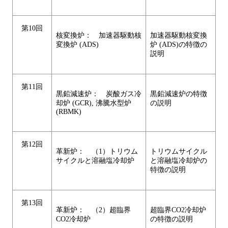
第10回
核変換炉： 加速器駆動核
加速器駆動核変換
変換炉 (ADS)
炉 (ADS)の特徴の
説明
第11回
黒鉛減速炉： 炭酸ガス冷
黒鉛減速炉の特徴
却炉 (GCR), 沸騰水型炉
の説明
(RBMK)
第12回
革新炉： （1）トリウム
トリウムサイクル
サイクルと溶融塩冷却炉
と溶融塩冷却炉の
特徴の説明
第13回
革新炉： （2）超臨界
超臨界CO2冷却炉
CO2冷却炉
の特徴の説明