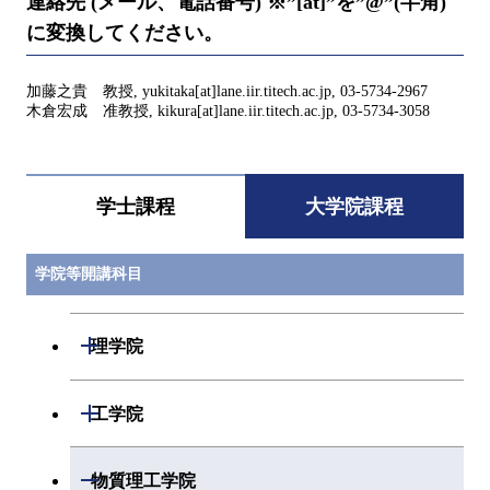
連絡先 (メール、電話番号) ※”[at]”を”@”(半角)
に変換してください。
加藤之貴 教授, yukitaka[at]lane.iir.titech.ac.jp, 03-5734-2967
木倉宏成 准教授, kikura[at]lane.iir.titech.ac.jp, 03-5734-3058
学士課程
大学院課程
学院等開講科目
開閉
理学院
開閉
数学系
開閉
工学院
開閉
物理学系
数学コース
開閉
機械系
開閉
物質理工学院