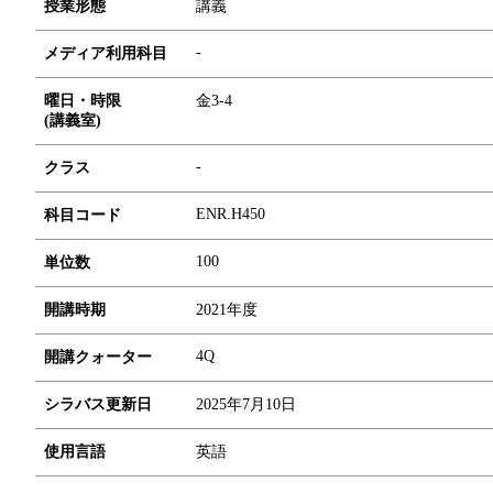
授業形態
講義
-
メディア利用科目
曜日・時限
金3-4
(講義室)
-
クラス
ENR.H450
科目コード
1
0
0
単位数
開講時期
2021年度
4Q
開講クォーター
シラバス更新日
2025年7月10日
使用言語
英語