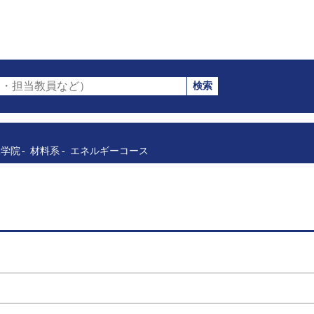
検索
・担当教員など）
工学院
材料系
エネルギーコース