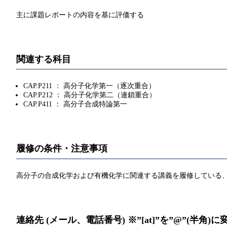
主に課題レポートの内容を基に評価する
関連する科目
CAP.P211 ： 高分子化学第一（逐次重合）
CAP.P212 ： 高分子化学第二（連鎖重合）
CAP.P411 ： 高分子合成特論第一
履修の条件・注意事項
高分子の合成化学および有機化学に関連する講義を履修している
連絡先 (メール、電話番号) ※”[at]”を”@”(半角