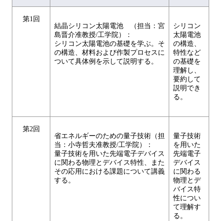
第1回
結晶シリコン太陽電池 （担当：宮
シリコン
島晋介准教授/工学院）：
太陽電池
シリコン太陽電池の基礎を学ぶ。そ
の構造、
の構造、材料および作製プロセスに
特性など
ついて具体例を示して説明する。
の基礎を
理解し、
要約して
説明でき
る。
第2回
省エネルギーのための量子技術（担
量子技術
当：小寺哲夫准教授/工学院）：
を用いた
量子技術を用いた先端電子デバイス
先端電子
に関わる物理とデバイス特性、また
デバイス
その応用における課題について講義
に関わる
する。
物理とデ
バイス特
性につい
て理解す
る。