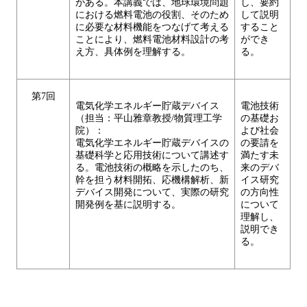
がある。本講義では、地球環境問題
し、要約
における燃料電池の役割、そのため
して説明
に必要な材料機能をつなげて考える
すること
ことにより、燃料電池材料設計の考
ができ
え方、具体例を理解する。
る。
第7回
電気化学エネルギー貯蔵デバイス
電池技術
（担当：平山雅章教授/物質理工学
の基礎お
院）：
よび社会
電気化学エネルギー貯蔵デバイスの
の要請を
基礎科学と応用技術について講述す
満たす未
る。電池技術の概略を示したのち、
来のデバ
幹を担う材料開拓、応機構解析、新
イス研究
デバイス開発について、実際の研究
の方向性
開発例を基に説明する。
について
理解し、
説明でき
る。