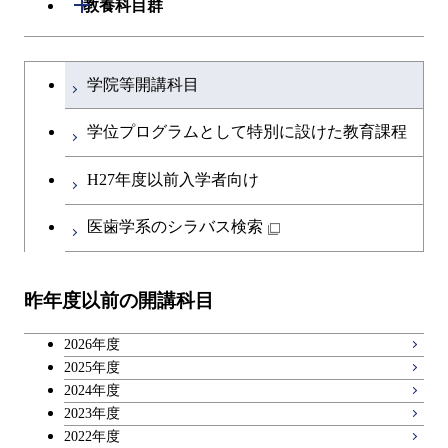
開閉
教養科目群
研究関連科目
ライフエンジニアリングコ
ライフエンジニアリングコ
開閉
土木・環境工学系
建築学コース
ース
文系教養科目
大学院課程を切り替える
ース
学院等開講科目
開閉
融合理工学系
エンジニアリングデザイン
土木工学コース
知能情報コース
英語科目
コース
学位プログラムとして特別に設けた教育課程
開閉
社会・人間科学系
エンジニアリングデザイン
地球環境共創コース
第二外国語科目
都市・環境学コース
コース
H27年度以前入学者向け
開閉
イノベーション科学系
エネルギーコース
社会・人間科学コース
日本語・日本文化科目
医歯学系のシラバス検索
都市・環境学コース
開閉
技術経営専門職学位課程
エンジニアリングデザイン
イノベーション科学コース
教職科目
コース
昨年度以前の開講科目
専門科目
技術経営専門職学位課程
キャリア科目
原子核工学コース
2026年度
広域教養科目
2025年度
2024年度
2023年度
2022年度