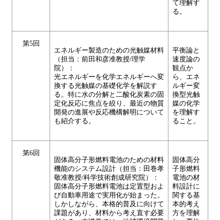
て理解す
る。
第5回
エネルギー製造のための光触媒材料
平衡論と
（担当：前田和彦准教授/理学
速度論の
院）：
観点か
光エネルギーを化学エネルギーへ変
ら、エネ
換する光触媒の基礎化学を解説す
ルギー変
る。特に水の分解と二酸化炭素の固
換型光触
定化反応に焦点を絞り、最近の物質
媒の化学
開発の進展や反応機構解明について
を理解す
も紹介する。
ること。
第6回
固体高分子形燃料電池のための材料
固体高分
機能のシステム設計（担当：田巻孝
子形燃料
敬准教授/科学技術創成研究院）：
電池の材
固体高分子形燃料電池は定置型およ
料設計に
び自動車用途で実用化が始まった。
関する基
しかしながら、本格的普及に向けて
本的考え
課題があり、材料から考え直す必要
方を理解