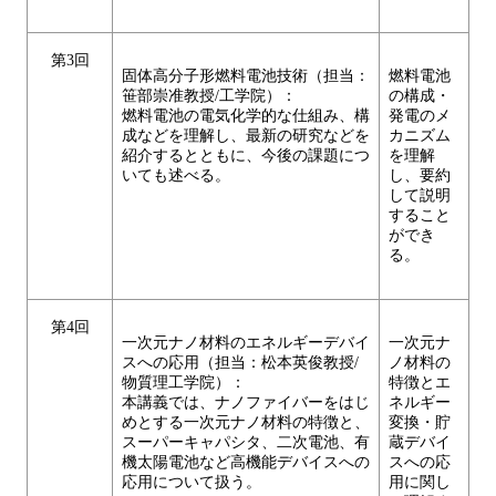
第3回
固体高分子形燃料電池技術（担当：
燃料電池
笹部崇准教授/工学院）：
の構成・
燃料電池の電気化学的な仕組み、構
発電のメ
成などを理解し、最新の研究などを
カニズム
紹介するとともに、今後の課題につ
を理解
いても述べる。
し、要約
して説明
すること
ができ
る。
第4回
一次元ナノ材料のエネルギーデバイ
一次元ナ
スへの応用（担当：松本英俊教授/
ノ材料の
物質理工学院）：
特徴とエ
本講義では、ナノファイバーをはじ
ネルギー
めとする一次元ナノ材料の特徴と、
変換・貯
スーパーキャパシタ、二次電池、有
蔵デバイ
機太陽電池など高機能デバイスへの
スへの応
応用について扱う。
用に関し