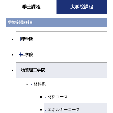
学士課程
大学院課程
学院等開講科目
開閉
理学院
開閉
数学系
開閉
工学院
開閉
物理学系
数学コース
開閉
機械系
開閉
物質理工学院
開閉
化学系
物理学コース
開閉
システム制御系
機械コース
開閉
材料系
開閉
地球惑星科学系
化学コース
開閉
電気電子系
エネルギーコース
システム制御コース
材料コース
専門科目
エネルギーコース
地球惑星科学コース
開閉
情報通信系
エンジニアリングデザイン
エンジニアリングデザイン
電気電子コース
エネルギーコース