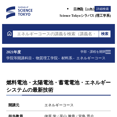
日本語
English
詳細検索
Science Tokyoシラバス (理工学系)
検索
エネルギーコースの講義を検索（講義名・科目コード
学部・課程を開閉
2021年度
学院等開講科目
物質理工学院
材料系
エネルギーコース
燃料電池・太陽電池・蓄電電池・エネルギー
システムの最新技術
開講元
エネルギーコース
担当教員
伊原 学 / 平山 雅章 / 宮島 晋介