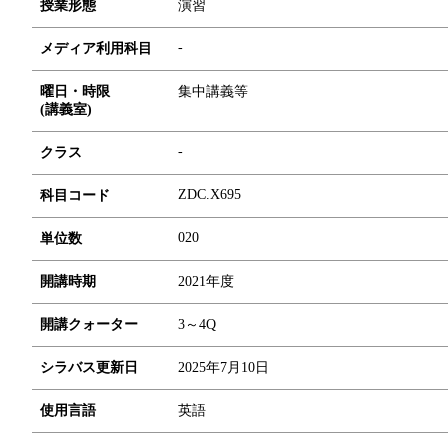
授業形態
演習
-
メディア利用科目
曜日・時限
集中講義等
(講義室)
-
クラス
ZDC.X695
科目コード
0
2
0
単位数
開講時期
2021年度
開講クォーター
3～4Q
シラバス更新日
2025年7月10日
使用言語
英語