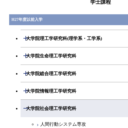
学士課程
H27年度以前入学
開閉
大学院理工学研究科(理学系・工学系)
数学専攻
開閉
大学院生命理工学研究科
基礎物理学専攻
生命情報専攻
開閉
大学院総合理工学研究科
物性物理学専攻
分子生命科学専攻
人間環境システム専攻
開閉
大学院情報理工学研究科
化学専攻
生体分子機能工学専攻
創造エネルギー専攻
数理・計算科学専攻
開閉
大学院社会理工学研究科
地球惑星科学専攻
生体システム専攻
知能システム科学専攻
計算工学専攻
人間行動システム専攻
物質科学専攻