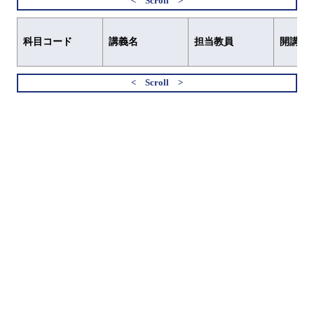
科目コード
講義名
担当教員
開講元