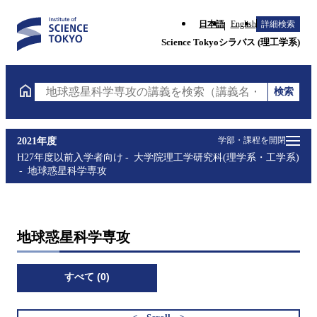
日本語
English
詳細検索
Science Tokyoシラバス (理工学系)
検索
地球惑星科学専攻の講義を検索（講義名・科目コード
学部・課程を開閉
2021年度
H27年度以前入学者向け
大学院理工学研究科(理学系・工学系)
地球惑星科学専攻
地球惑星科学専攻
すべて (0)