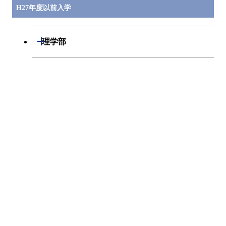
H27年度以前入学
開閉
理学部
１類
開閉
工学部
数学科
２類
開閉
生命理工学部
物理学科
３類
７類
開閉
全学科目
化学科
４類
生命科学科
学部共通科目（A）
情報科学科
５類
生命工学科
学部共通科目（B）
地球惑星科学科
６類
生命科学科（分子生命コース）
学士課程を切り替える
理学部共通
学院等開講科目