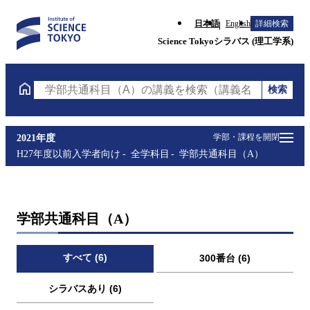
日本語
English
詳細検索
Science Tokyoシラバス (理工学系)
検索
学部共通科目（A）の講義を検索（講義名・科目コー
学部・課程を開閉
2021年度
H27年度以前入学者向け
全学科目
学部共通科目（A）
学部共通科目（A）
すべて (6)
300番台 (6)
シラバスあり (6)