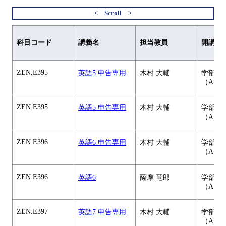
科目コード
講義名
担当教員
開講元
ZEN.E395
英語5 申告専用
木村 大輔
学部共
（A）
ZEN.E395
英語5 申告専用
木村 大輔
学部共
（A）
ZEN.E396
英語6 申告専用
木村 大輔
学部共
（A）
ZEN.E396
英語6
薩摩 竜郎
学部共
（A）
ZEN.E397
英語7 申告専用
木村 大輔
学部共
（A）