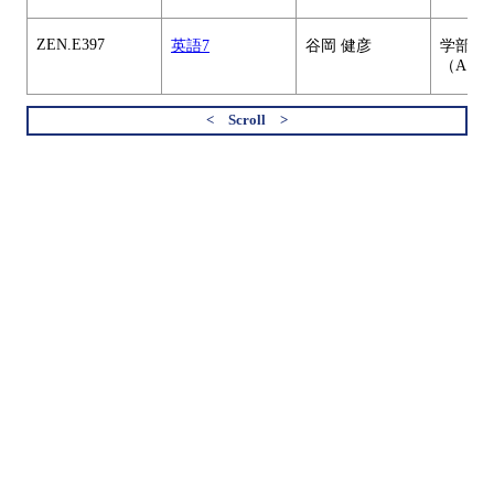
ZEN.E397
英語7
谷岡 健彦
学部共
（A）