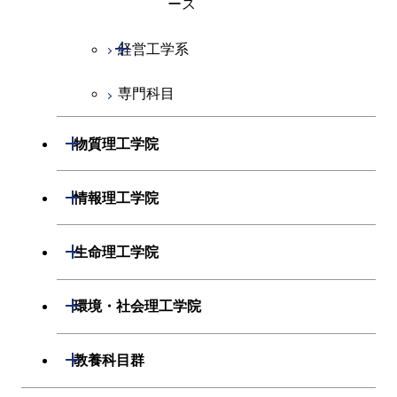
ース
開閉
経営工学系
専門科目
経営工学コース
エンジニアリングデザイン
開閉
物質理工学院
コース
開閉
材料系
開閉
情報理工学院
開閉
応用化学系
材料コース
開閉
数理・計算科学系
開閉
生命理工学院
専門科目
エネルギーコース
応用化学コース
開閉
情報工学系
数理・計算科学コース
開閉
生命理工学系
開閉
環境・社会理工学院
ライフエンジニアリングコ
エネルギーコース
専門科目
知能情報コース
情報工学コース
専門科目
生命理工学コース
ース
開閉
建築学系
開閉
教養科目群
ライフエンジニアリングコ
研究関連科目
ライフエンジニアリングコ
ライフエンジニアリングコ
原子核工学コース
ース
開閉