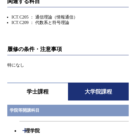
関連する科目
ICT.C205 ： 通信理論（情報通信）
ICT.C209 ： 代数系と符号理論
履修の条件・注意事項
特になし
学士課程
大学院課程
学院等開講科目
開閉
理学院