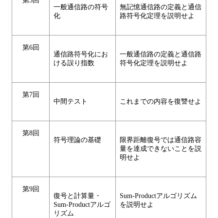
第5回
一般通信路の符号
無記憶通信路の定義と通信
化
路符号化定理を説明せよ
第6回
通信路符号化にお
一般通信路の定義と通信路
ける誤り指数
符号化定理を説明せよ
第7回
中間テスト
これまでの内容を復讐せよ
第8回
符号理論の基礎
限界距離復号では通信路容
量を達成できないことを説
明せよ
第9回
復号と計算量・
Sum-Productアルゴリズム
Sum-Productアルゴ
を説明せよ
リズム