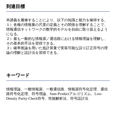
到達目標
本講義を履修することにより、以下の知識と能力を修得する。
１）各種の情報量の尺度の定義とその関係を理解することで、
情報通信ネットワークの数学的モデルを自由に取り扱えるよう
になる。
２）最も一般的な情報源／通信路における情報理論を理解し、
その基本的手法を習得できる。
３）確率推論を用いた低計算量で実装可能な誤り訂正符号の理
論の理解と設計法を習得できる。
キーワード
情報理論、一般情報源、一般通信路、情報源符号化定理、通信
路符号化定理、符号理論、Sum-Productアルゴリズム、Low-
Density Parity-Check符号、性能解析法、符号設計法