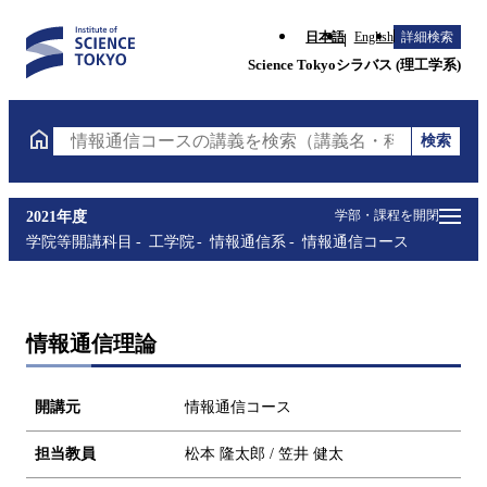
日本語
English
詳細検索
Science Tokyoシラバス (理工学系)
検索
情報通信コースの講義を検索（講義名・科目コード・
学部・課程を開閉
2021年度
学院等開講科目
工学院
情報通信系
情報通信コース
情報通信理論
開講元
情報通信コース
担当教員
松本 隆太郎 / 笠井 健太