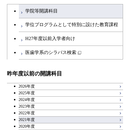
土木・環境工学系
建築学コース
ース
文系教養科目
大学院課程を切り替える
ース
学院等開講科目
原子核工学コース
開閉
融合理工学系
エンジニアリングデザイン
土木工学コース
知能情報コース
英語科目
コース
学位プログラムとして特別に設けた教育課程
開閉
社会・人間科学系
エンジニアリングデザイン
地球環境共創コース
第二外国語科目
都市・環境学コース
コース
H27年度以前入学者向け
開閉
イノベーション科学系
エネルギーコース
社会・人間科学コース
日本語・日本文化科目
医歯学系のシラバス検索
都市・環境学コース
開閉
技術経営専門職学位課程
エンジニアリングデザイン
イノベーション科学コース
教職科目
コース
昨年度以前の開講科目
専門科目
技術経営専門職学位課程
キャリア科目
原子核工学コース
2026年度
広域教養科目
2025年度
2024年度
2023年度
2022年度
2021年度
2020年度