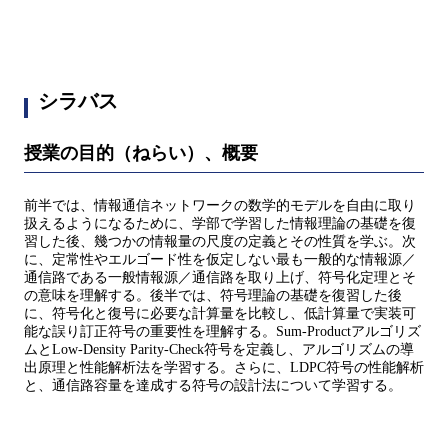
シラバス
授業の目的（ねらい）、概要
前半では、情報通信ネットワークの数学的モデルを自由に取り
扱えるようになるために、学部で学習した情報理論の基礎を復
習した後、幾つかの情報量の尺度の定義とその性質を学ぶ。次
に、定常性やエルゴード性を仮定しない最も一般的な情報源／
通信路である一般情報源／通信路を取り上げ、符号化定理とそ
の意味を理解する。後半では、符号理論の基礎を復習した後
に、符号化と復号に必要な計算量を比較し、低計算量で実装可
能な誤り訂正符号の重要性を理解する。Sum-Productアルゴリズ
ムとLow-Density Parity-Check符号を定義し、アルゴリズムの導
出原理と性能解析法を学習する。さらに、LDPC符号の性能解析
と、通信路容量を達成する符号の設計法について学習する。