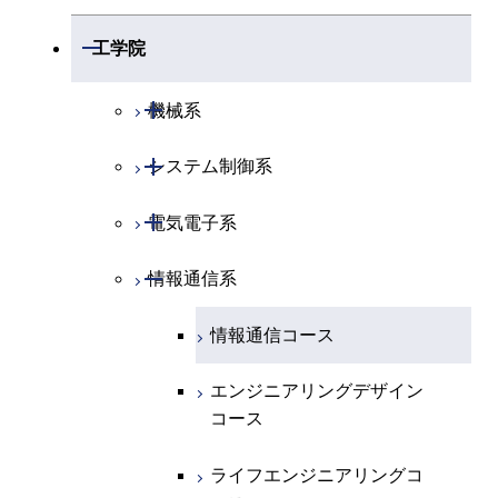
開閉
数学系
開閉
工学院
開閉
物理学系
数学コース
開閉
機械系
開閉
化学系
物理学コース
開閉
システム制御系
機械コース
開閉
地球惑星科学系
化学コース
開閉
電気電子系
エネルギーコース
システム制御コース
専門科目
エネルギーコース
地球惑星科学コース
開閉
情報通信系
エンジニアリングデザイン
エンジニアリングデザイン
電気電子コース
コース
コース
エネルギーコース
情報通信コース
ライフエンジニアリングコ
ース
ライフエンジニアリングコ
エンジニアリングデザイン
ース
コース
原子核工学コース
原子核工学コース
ライフエンジニアリングコ