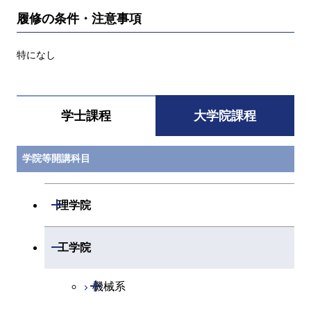
履修の条件・注意事項
特になし
学士課程
大学院課程
学院等開講科目
開閉
理学院
開閉
数学系
開閉
工学院
開閉
物理学系
数学コース
開閉
機械系
開閉