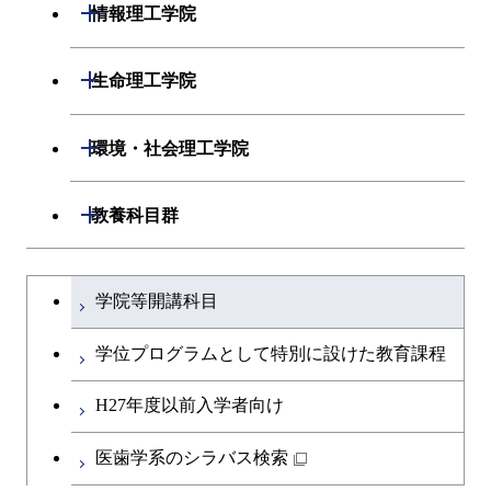
開閉
材料系
開閉
情報理工学院
開閉
応用化学系
材料コース
開閉
数理・計算科学系
開閉
生命理工学院
専門科目
エネルギーコース
応用化学コース
開閉
情報工学系
数理・計算科学コース
開閉
生命理工学系
開閉
環境・社会理工学院
ライフエンジニアリングコ
エネルギーコース
専門科目
知能情報コース
情報工学コース
専門科目
生命理工学コース
ース
開閉
建築学系
開閉
教養科目群
ライフエンジニアリングコ
研究関連科目
ライフエンジニアリングコ
ライフエンジニアリングコ
原子核工学コース
ース
開閉
土木・環境工学系
建築学コース
ース
文系教養科目
大学院課程を切り替える
ース
学院等開講科目
原子核工学コース
開閉
融合理工学系
エンジニアリングデザイン
土木工学コース
知能情報コース
英語科目
コース
学位プログラムとして特別に設けた教育課程
開閉
社会・人間科学系
エンジニアリングデザイン
地球環境共創コース
第二外国語科目
都市・環境学コース
コース
H27年度以前入学者向け
開閉
イノベーション科学系
エネルギーコース
社会・人間科学コース
日本語・日本文化科目
医歯学系のシラバス検索
都市・環境学コース
開閉
技術経営専門職学位課程
エンジニアリングデザイン
イノベーション科学コース