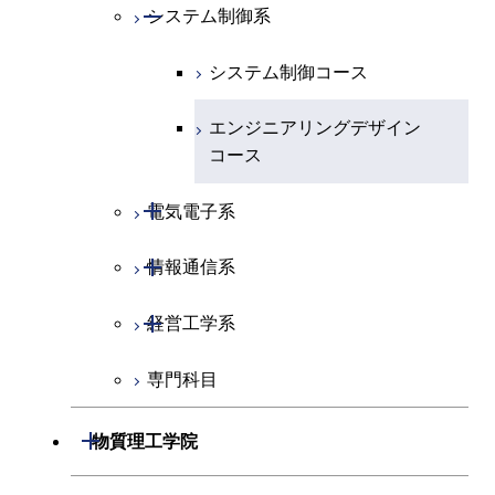
化学系
物理学コース
開閉
システム制御系
機械コース
開閉
地球惑星科学系
化学コース
エネルギーコース
システム制御コース
専門科目
エネルギーコース
地球惑星科学コース
エンジニアリングデザイン
エンジニアリングデザイン
コース
コース
開閉
電気電子系
ライフエンジニアリングコ
ース
開閉
情報通信系
電気電子コース
原子核工学コース
開閉
経営工学系
エネルギーコース
情報通信コース
専門科目
ライフエンジニアリングコ
エンジニアリングデザイン
経営工学コース
ース
コース
エンジニアリングデザイン
開閉
物質理工学院
原子核工学コース
ライフエンジニアリングコ
コース
ース