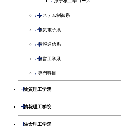
原子核工学コース
開閉
システム制御系
開閉
電気電子系
システム制御コース
開閉
情報通信系
エンジニアリングデザイン
電気電子コース
コース
開閉
経営工学系
エネルギーコース
情報通信コース
専門科目
ライフエンジニアリングコ
エンジニアリングデザイン
経営工学コース
ース
コース
エンジニアリングデザイン
開閉
物質理工学院
原子核工学コース
ライフエンジニアリングコ
コース
ース
開閉
材料系
開閉
情報理工学院
開閉
応用化学系
材料コース
開閉
数理・計算科学系
開閉
生命理工学院