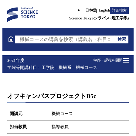
日本語
English
詳細検索
Science Tokyoシラバス (理工学系)
検索
機械コースの講義を検索（講義名・科目コード・担当
学部・課程を開閉
2021年度
学院等開講科目
工学院
機械系
機械コース
オフキャンパスプロジェクトD5c
開講元
機械コース
担当教員
指導教員