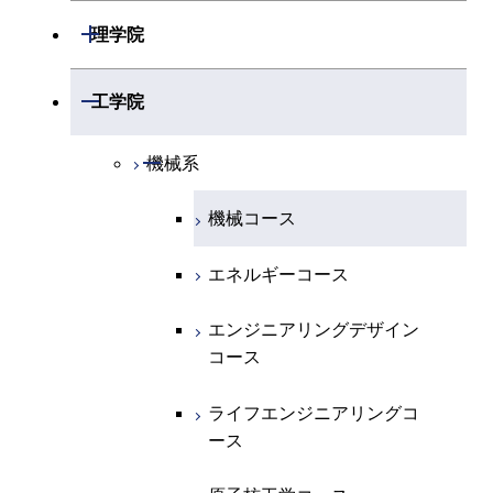
開閉
理学院
開閉
数学系
開閉
工学院
開閉
物理学系
数学コース
開閉
機械系
開閉
化学系
物理学コース
機械コース
開閉
地球惑星科学系
化学コース
エネルギーコース
専門科目
エネルギーコース
地球惑星科学コース
エンジニアリングデザイン
コース
ライフエンジニアリングコ
ース