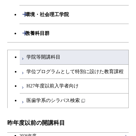
専門科目
エネルギーコース
応用化学コース
開閉
情報工学系
数理・計算科学コース
開閉
生命理工学系
開閉
環境・社会理工学院
ライフエンジニアリングコ
エネルギーコース
専門科目
知能情報コース
情報工学コース
専門科目
生命理工学コース
ース
開閉
建築学系
開閉
教養科目群
ライフエンジニアリングコ
研究関連科目
ライフエンジニアリングコ
ライフエンジニアリングコ
原子核工学コース
ース
開閉
土木・環境工学系
建築学コース
ース
文系教養科目
大学院課程を切り替える
ース
学院等開講科目
原子核工学コース
開閉
融合理工学系
エンジニアリングデザイン
土木工学コース
知能情報コース
英語科目
コース
学位プログラムとして特別に設けた教育課程
開閉
社会・人間科学系
エンジニアリングデザイン
地球環境共創コース
第二外国語科目
都市・環境学コース
コース
H27年度以前入学者向け
開閉
イノベーション科学系
エネルギーコース
社会・人間科学コース
日本語・日本文化科目
医歯学系のシラバス検索
都市・環境学コース
開閉
技術経営専門職学位課程
エンジニアリングデザイン
イノベーション科学コース
教職科目
コース
昨年度以前の開講科目
専門科目
技術経営専門職学位課程
キャリア科目
原子核工学コース
2026年度