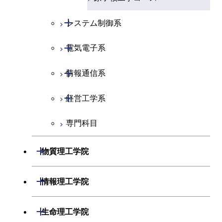
開閉
システム制御系
開閉
電気電子系
システム制御コース
開閉
情報通信系
エンジニアリングデザイン
電気電子コース
コース
開閉
経営工学系
エネルギーコース
情報通信コース
専門科目
ライフエンジニアリングコ
エンジニアリングデザイン
経営工学コース
ース
コース
エンジニアリングデザイン
開閉
物質理工学院
原子核工学コース
ライフエンジニアリングコ
コース
ース
開閉
材料系
開閉
情報理工学院
開閉
応用化学系
材料コース
開閉
数理・計算科学系
開閉
生命理工学院