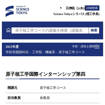
日本語
English
詳細検索
Science Tokyoシラバス (理工学系)
検索
原子核工学コースの講義を検索（講義名・科目コード
学部・課程を開閉
2021年度
学院等開講科目
工学院
機械系
原子核工学コース
原子核工学国際インターンシップ第四
開講元
原子核工学コース
担当教員
各教員