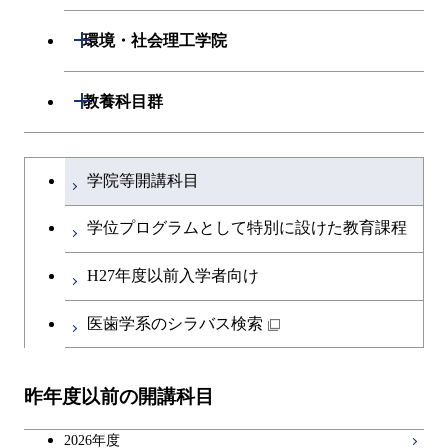
専門科目
エネルギーコース
応用化学コース
開閉
情報工学系
数理・計算科学コース
開閉
生命理工学系
開閉
環境・社会理工学院
ライフエンジニアリングコ
エネルギーコース
専門科目
知能情報コース
情報工学コース
専門科目
生命理工学コース
ース
開閉
建築学系
開閉
教養科目群
ライフエンジニアリングコ
研究関連科目
ライフエンジニアリングコ
ライフエンジニアリングコ
原子核工学コース
ース
開閉
土木・環境工学系
建築学コース
ース
文系教養科目
大学院課程を切り替える
ース
学院等開講科目
原子核工学コース
開閉
融合理工学系
エンジニアリングデザイン
土木工学コース
知能情報コース
英語科目
コース
学位プログラムとして特別に設けた教育課程
開閉
社会・人間科学系
エンジニアリングデザイン
地球環境共創コース
第二外国語科目
都市・環境学コース
コース
H27年度以前入学者向け
開閉
イノベーション科学系
エネルギーコース
社会・人間科学コース
日本語・日本文化科目
医歯学系のシラバス検索
都市・環境学コース
開閉
技術経営専門職学位課程
エンジニアリングデザイン
イノベーション科学コース
教職科目
コース
昨年度以前の開講科目
専門科目
技術経営専門職学位課程
キャリア科目
原子核工学コース
2026年度