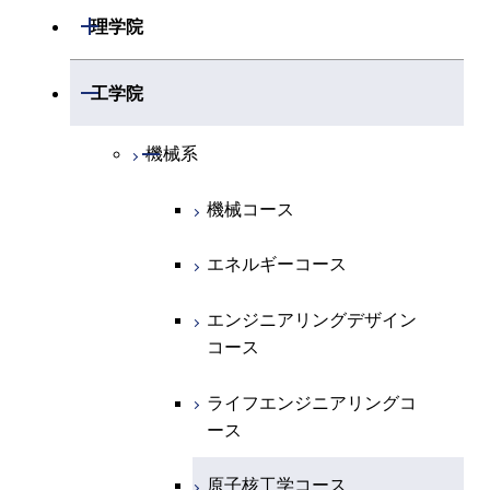
開閉
理学院
開閉
数学系
開閉
工学院
開閉
物理学系
数学コース
開閉
機械系
開閉
化学系
物理学コース
機械コース
開閉
地球惑星科学系
化学コース
エネルギーコース
専門科目
エネルギーコース
地球惑星科学コース
エンジニアリングデザイン
コース
ライフエンジニアリングコ
ース
原子核工学コース