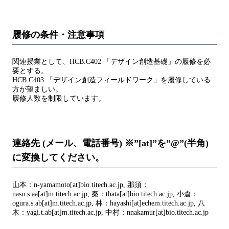
履修の条件・注意事項
関連授業として、HCB.C402 「デザイン創造基礎」の履修を必
要とする。
HCB.C403 「デザイン創造フィールドワーク」を履修している
方が望ましい。
履修人数を制限しています。
連絡先 (メール、電話番号) ※”[at]”を”@”(半角)
に変換してください。
山本：n-yamamoto[at]bio.titech.ac.jp, 那須：
nasu.s.aa[at]m.titech.ac.jp, 秦：thata[at]bio.titech.ac.jp, 小倉：
ogura.s.ab[at]m.titech.ac.jp, 林：hayashi[at]echem.titech.ac.jp, 八
木：yagi.t.ab[at]m.titech.ac.jp, 中村：nnakamur[at]bio.titech.ac.jp