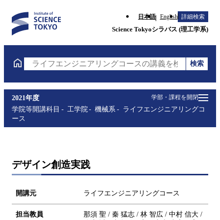
日本語
English
詳細検索
Science Tokyoシラバス (理工学系)
検索
ライフエンジニアリングコースの講義を検索（講義名
学部・課程を開閉
2021年度
学院等開講科目
工学院
機械系
ライフエンジニアリングコ
ース
デザイン創造実践
開講元
ライフエンジニアリングコース
担当教員
那須 聖 / 秦 猛志 / 林 智広 / 中村 信大 /