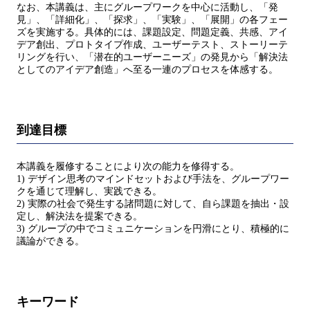
なお、本講義は、主にグループワークを中心に活動し、「発
見」、「詳細化」、「探求」、「実験」、「展開」の各フェー
ズを実施する。具体的には、課題設定、問題定義、共感、アイ
デア創出、プロトタイプ作成、ユーザーテスト、ストーリーテ
リングを行い、「潜在的ユーザーニーズ」の発見から「解決法
としてのアイデア創造」へ至る一連のプロセスを体感する。
到達目標
本講義を履修することにより次の能力を修得する。
1) デザイン思考のマインドセットおよび手法を、グループワー
クを通じて理解し、実践できる。
2) 実際の社会で発生する諸問題に対して、自ら課題を抽出・設
定し、解決法を提案できる。
3) グループの中でコミュニケーションを円滑にとり、積極的に
議論ができる。
キーワード