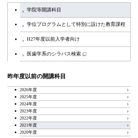
ース
文系教養科目
大学院課程を切り替える
ース
学院等開講科目
原子核工学コース
開閉
融合理工学系
エンジニアリングデザイン
土木工学コース
知能情報コース
英語科目
コース
学位プログラムとして特別に設けた教育課程
開閉
社会・人間科学系
エンジニアリングデザイン
地球環境共創コース
第二外国語科目
都市・環境学コース
コース
H27年度以前入学者向け
開閉
イノベーション科学系
エネルギーコース
社会・人間科学コース
日本語・日本文化科目
医歯学系のシラバス検索
都市・環境学コース
開閉
技術経営専門職学位課程
エンジニアリングデザイン
イノベーション科学コース
教職科目
コース
昨年度以前の開講科目
専門科目
技術経営専門職学位課程
キャリア科目
原子核工学コース
2026年度
広域教養科目
2025年度
2024年度
2023年度
2022年度
2021年度
2020年度