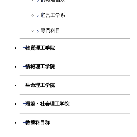
コース
開閉
経営工学系
エネルギーコース
情報通信コース
専門科目
ライフエンジニアリングコ
エンジニアリングデザイン
経営工学コース
ース
コース
エンジニアリングデザイン
開閉
物質理工学院
原子核工学コース
ライフエンジニアリングコ
コース
ース
開閉
材料系
開閉
情報理工学院
開閉
応用化学系
材料コース
開閉
数理・計算科学系
開閉
生命理工学院
専門科目
エネルギーコース
応用化学コース
開閉
情報工学系
数理・計算科学コース
開閉
生命理工学系
開閉
環境・社会理工学院
ライフエンジニアリングコ
エネルギーコース
専門科目
知能情報コース
情報工学コース
専門科目
生命理工学コース
ース
開閉
建築学系
開閉
教養科目群
ライフエンジニアリングコ
研究関連科目
ライフエンジニアリングコ
ライフエンジニアリングコ
原子核工学コース
ース
開閉
土木・環境工学系
建築学コース