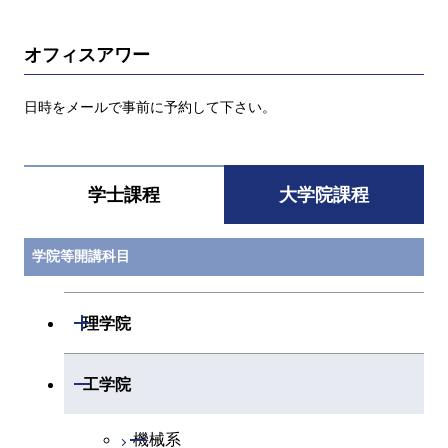
オフィスアワー
日時をメールで事前に予約して下さい。
学士課程
大学院課程
学院等開講科目
開閉
理学院
開閉
数学系
開閉
工学院
開閉
物理学系
数学コース
開閉
機械系