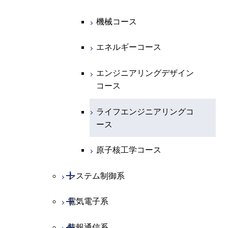
開閉
化学系
物理学コース
機械コース
開閉
地球惑星科学系
化学コース
エネルギーコース
専門科目
エネルギーコース
地球惑星科学コース
エンジニアリングデザイン
コース
ライフエンジニアリングコ
ース
原子核工学コース
開閉
システム制御系
開閉
電気電子系
システム制御コース
開閉
情報通信系
エンジニアリングデザイン
電気電子コース