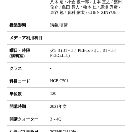
八木 透 / 小倉 俊一郎 / 山本 直之 / 盛田
俊介 / 島田 長人 / 穐本 仁 / 馬塲 秀彦 /
東谷 勉 / 倉科 佑太 / CHEN XINYUE
授業形態
講義/演習
-
メディア利用科目
曜日・時限
火5-8 (B1－3F, PEECsラボ, , B1－3F,
PEECsLab)
(講義室)
-
クラス
HCB.C501
科目コード
1
2
0
単位数
開講時期
2021年度
開講クォーター
3～4Q
シラバス更新日
2025年7月10日