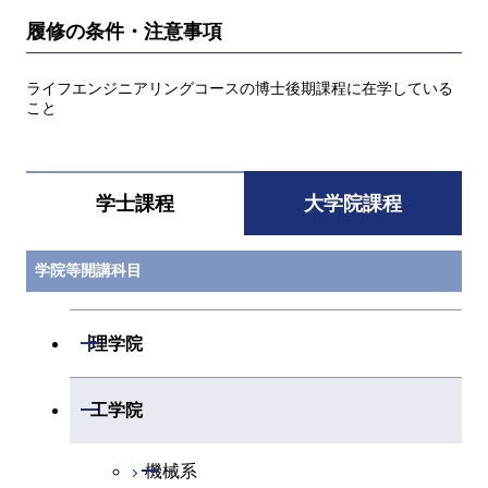
履修の条件・注意事項
ライフエンジニアリングコースの博士後期課程に在学している
こと
学士課程
大学院課程
学院等開講科目
開閉
理学院
開閉
数学系
開閉
工学院
開閉
物理学系
数学コース
開閉
機械系