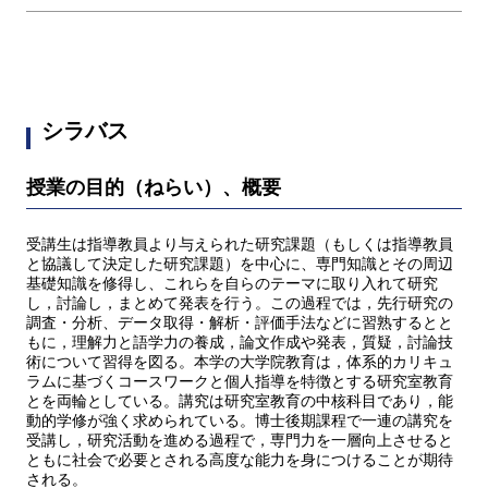
シラバス
授業の目的（ねらい）、概要
受講生は指導教員より与えられた研究課題（もしくは指導教員
と協議して決定した研究課題）を中心に、専門知識とその周辺
基礎知識を修得し、これらを自らのテーマに取り入れて研究
し，討論し，まとめて発表を行う。この過程では，先行研究の
調査・分析、データ取得・解析・評価手法などに習熟するとと
もに，理解力と語学力の養成，論文作成や発表，質疑，討論技
術について習得を図る。本学の大学院教育は，体系的カリキュ
ラムに基づくコースワークと個人指導を特徴とする研究室教育
とを両輪としている。講究は研究室教育の中核科目であり，能
動的学修が強く求められている。博士後期課程で一連の講究を
受講し，研究活動を進める過程で，専門力を一層向上させると
ともに社会で必要とされる高度な能力を身につけることが期待
される。