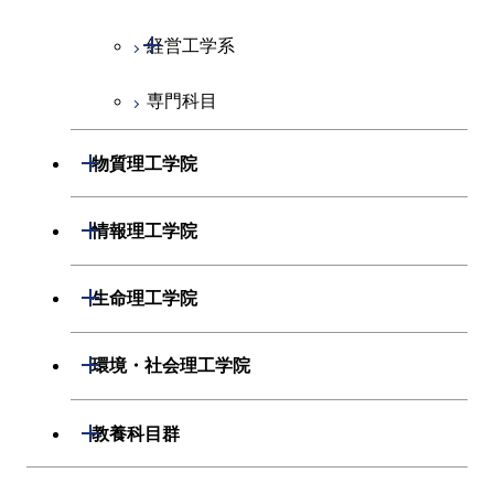
コース
開閉
経営工学系
エネルギーコース
情報通信コース
専門科目
ライフエンジニアリングコ
エンジニアリングデザイン
経営工学コース
ース
コース
エンジニアリングデザイン
開閉
物質理工学院
原子核工学コース
ライフエンジニアリングコ
コース
ース
開閉
材料系
開閉
情報理工学院
開閉
応用化学系
材料コース
開閉
数理・計算科学系
開閉
生命理工学院
専門科目
エネルギーコース
応用化学コース
開閉
情報工学系
数理・計算科学コース
開閉
生命理工学系
開閉
環境・社会理工学院
ライフエンジニアリングコ
エネルギーコース
専門科目
知能情報コース
情報工学コース
専門科目
生命理工学コース
ース
開閉
建築学系
開閉
教養科目群
ライフエンジニアリングコ
研究関連科目
ライフエンジニアリングコ
ライフエンジニアリングコ
原子核工学コース
ース
開閉
土木・環境工学系
建築学コース
ース
大学院課程を切り替える