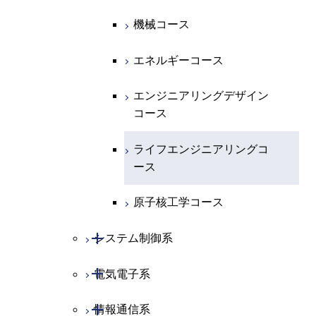
開閉
化学系
物理学コース
機械コース
開閉
地球惑星科学系
化学コース
エネルギーコース
専門科目
エネルギーコース
地球惑星科学コース
エンジニアリングデザイン
コース
ライフエンジニアリングコ
ース
原子核工学コース
開閉
システム制御系
開閉
電気電子系
システム制御コース
開閉
情報通信系
エンジニアリングデザイン
電気電子コース