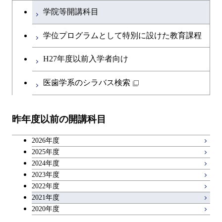
文系教養科目
ース
学院等開講科目
原子核工学コース
開閉
融合理工学系
エンジニアリングデザイン
土木工学コース
知能情報コース
英語科目
コース
学位プログラムとして特別に設けた教育課程
開閉
社会・人間科学系
エンジニアリングデザイン
地球環境共創コース
第二外国語科目
都市・環境学コース
コース
H27年度以前入学者向け
開閉
イノベーション科学系
エネルギーコース
社会・人間科学コース
日本語・日本文化科目
医歯学系のシラバス検索
都市・環境学コース
開閉
技術経営専門職学位課程
エンジニアリングデザイン
イノベーション科学コース
教職科目
コース
昨年度以前の開講科目
専門科目
技術経営専門職学位課程
キャリア科目
原子核工学コース
2026年度
広域教養科目
2025年度
2024年度
2023年度
2022年度
2021年度
2020年度