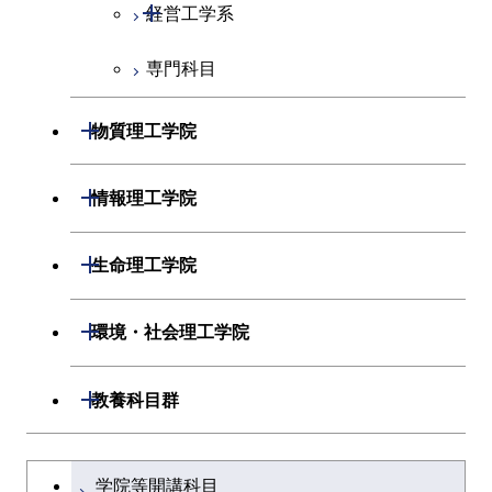
開閉
経営工学系
エネルギーコース
情報通信コース
専門科目
ライフエンジニアリングコ
エンジニアリングデザイン
経営工学コース
ース
コース
エンジニアリングデザイン
開閉
物質理工学院
原子核工学コース
ライフエンジニアリングコ
コース
ース
開閉
材料系
開閉
情報理工学院
開閉
応用化学系
材料コース
開閉
数理・計算科学系
開閉
生命理工学院
専門科目
エネルギーコース
応用化学コース
開閉
情報工学系
数理・計算科学コース
開閉
生命理工学系
開閉
環境・社会理工学院
ライフエンジニアリングコ
エネルギーコース
専門科目
知能情報コース
情報工学コース
専門科目
生命理工学コース
ース
開閉
建築学系
開閉
教養科目群
ライフエンジニアリングコ
研究関連科目
ライフエンジニアリングコ
ライフエンジニアリングコ
原子核工学コース
ース
開閉
土木・環境工学系
建築学コース
ース
文系教養科目
大学院課程を切り替える
ース
学院等開講科目