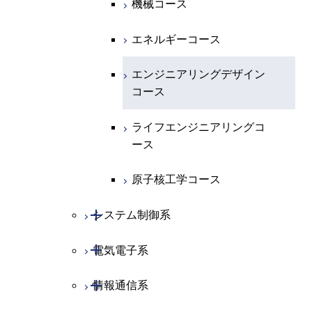
機械コース
開閉
地球惑星科学系
化学コース
エネルギーコース
専門科目
エネルギーコース
地球惑星科学コース
エンジニアリングデザイン
コース
ライフエンジニアリングコ
ース
原子核工学コース
開閉
システム制御系
開閉
電気電子系
システム制御コース
開閉
情報通信系
エンジニアリングデザイン
電気電子コース
コース