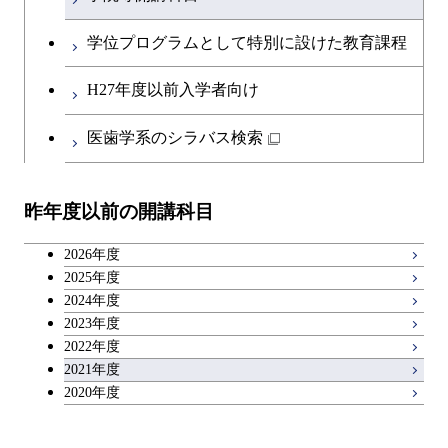
原子核工学コース
開閉
融合理工学系
エンジニアリングデザイン
土木工学コース
知能情報コース
英語科目
コース
学位プログラムとして特別に設けた教育課程
開閉
社会・人間科学系
エンジニアリングデザイン
地球環境共創コース
第二外国語科目
都市・環境学コース
コース
H27年度以前入学者向け
開閉
イノベーション科学系
エネルギーコース
社会・人間科学コース
日本語・日本文化科目
医歯学系のシラバス検索
都市・環境学コース
開閉
技術経営専門職学位課程
エンジニアリングデザイン
イノベーション科学コース
教職科目
コース
昨年度以前の開講科目
専門科目
技術経営専門職学位課程
キャリア科目
原子核工学コース
2026年度
広域教養科目
2025年度
2024年度
2023年度
2022年度
2021年度
2020年度