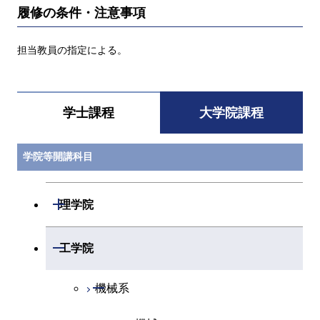
履修の条件・注意事項
担当教員の指定による。
学士課程
大学院課程
学院等開講科目
開閉
理学院
開閉
数学系
開閉
工学院
開閉
物理学系
数学コース
開閉
機械系
開閉
化学系
物理学コース