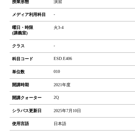
授業形態
演習
-
メディア利用科目
曜日・時限
火3-4
(講義室)
-
クラス
ESD.E406
科目コード
0
1
0
単位数
開講時期
2021年度
2Q
開講クォーター
シラバス更新日
2025年7月10日
使用言語
日本語