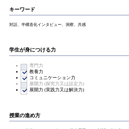
キーワード
対話、半構造化インタビュー、洞察、共感
学生が身につける力
専門力
教養力
コミュニケーション力
展開力 (探究力又は設定力)
展開力 (実践力又は解決力)
授業の進め方