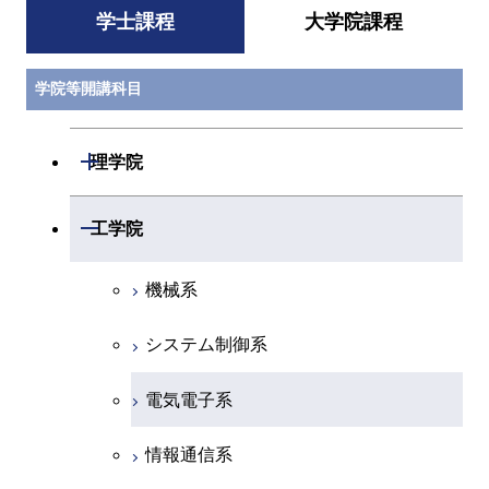
学士課程
大学院課程
学院等開講科目
開閉
理学院
数学系
開閉
工学院
物理学系
機械系
化学系
システム制御系
地球惑星科学系
電気電子系
初年次専門科目
情報通信系