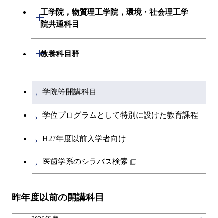
初年次専門科目
建築学系
工学院，物質理工学院，環境・社会理工学
開閉
共通専門科目
創造プロセス科目
院共通科目
創造プロセス科目
土木・環境工学系
共通専門科目
工学院，物質理工学院，環境・社会
開閉
共通専門科目
教養科目群
融合理工学系
理工学院共通科目
文系教養科目
学士課程を切り替える
初年次専門科目
学院等開講科目
英語科目
創造プロセス科目
学位プログラムとして特別に設けた教育課程
第二外国語科目
共通専門科目
H27年度以前入学者向け
日本語・日本文化科目
医歯学系のシラバス検索
教職科目
昨年度以前の開講科目
広域教養科目