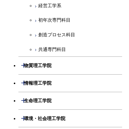
創造プロセス科目
経営工学系
共通専門科目
初年次専門科目
創造プロセス科目
共通専門科目
開閉
物質理工学院
材料系
開閉
情報理工学院
応用化学系
数理・計算科学系
開閉
生命理工学院
初年次専門科目
情報工学系
生命理工学系
開閉
環境・社会理工学院
創造プロセス科目
初年次専門科目