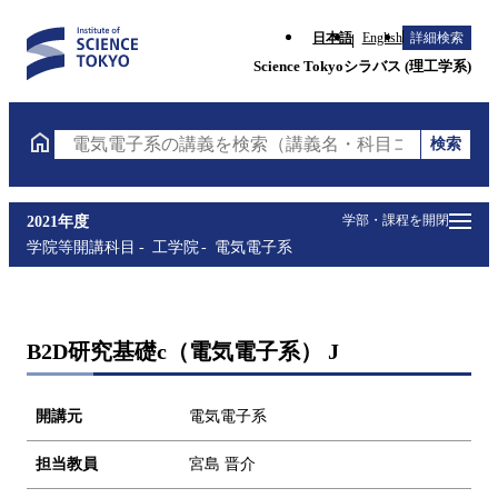
日本語
English
詳細検索
Science Tokyoシラバス (理工学系)
検索
電気電子系の講義を検索（講義名・科目コード・担当
学部・課程を開閉
2021年度
学院等開講科目
工学院
電気電子系
B2D研究基礎c（電気電子系） J
開講元
電気電子系
担当教員
宮島 晋介