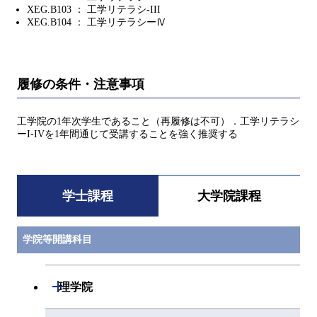
XEG.B103 ： 工学リテラシ-III
XEG.B104 ： 工学リテラシーⅣ
履修の条件・注意事項
工学院の1年次学生であること（再履修は不可）．工学リテラシ
ーI-IVを1年間通じて受講することを強く推奨する
学士課程
大学院課程
学院等開講科目
開閉
理学院