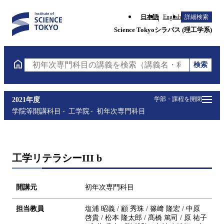
日本語
English
詳細検索
Science Tokyoシラバス (理工学系)
検索
初年次専門科目の講義を検索（講義名・科目コード・
学部・課程を開閉
2021年度
学院等開講科目
工学院
初年次専門科目
工学リテラシーIII b
開講元
初年次専門科目
担当教員
塩浦 昭義 / 顧 秀珠 / 篠﨑 隆宏 / 中原
啓貴 / 松本 隆太郎 / 髙橋 篤司 / 原 祐子