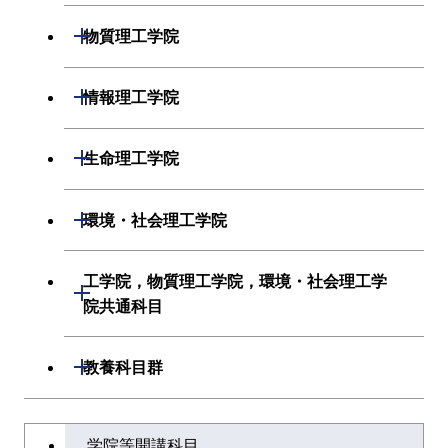
開閉
物質理工学院
材料系
開閉
情報理工学院
応用化学系
数理・計算科学系
開閉
生命理工学院
初年次専門科目
情報工学系
生命理工学系
開閉
環境・社会理工学院
創造プロセス科目
初年次専門科目
初年次専門科目
建築学系
工学院，物質理工学院，環境・社会理工学
開閉
共通専門科目
創造プロセス科目
院共通科目
創造プロセス科目
土木・環境工学系
共通専門科目
工学院，物質理工学院，環境・社会
開閉
共通専門科目
教養科目群
融合理工学系
理工学院共通科目
文系教養科目
学士課程を切り替える
初年次専門科目
学院等開講科目