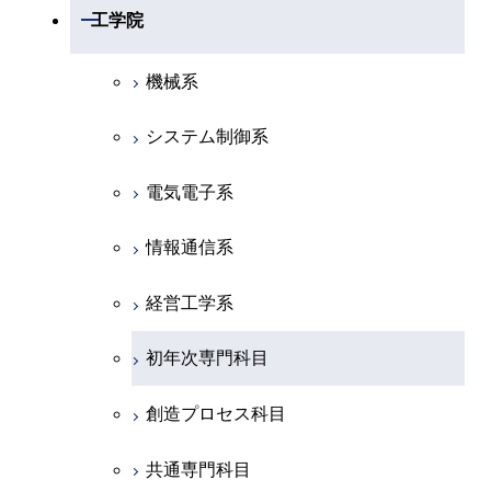
数学系
開閉
工学院
物理学系
機械系
化学系
システム制御系
地球惑星科学系
電気電子系
初年次専門科目
情報通信系
創造プロセス科目
経営工学系
共通専門科目
初年次専門科目
創造プロセス科目
共通専門科目