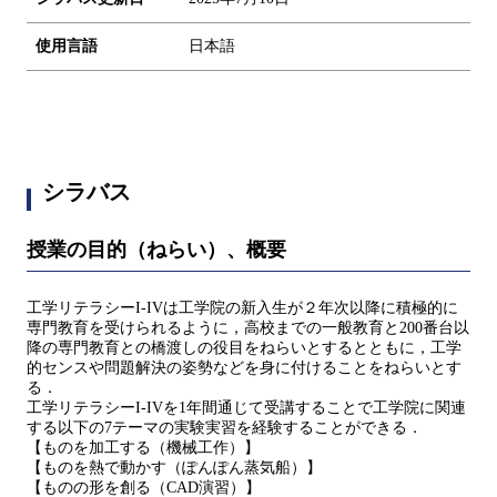
使用言語
日本語
シラバス
授業の目的（ねらい）、概要
工学リテラシーI-IVは工学院の新入生が２年次以降に積極的に
専門教育を受けられるように，高校までの一般教育と200番台以
降の専門教育との橋渡しの役目をねらいとするとともに，工学
的センスや問題解決の姿勢などを身に付けることをねらいとす
る．
工学リテラシーI-IVを1年間通じて受講することで工学院に関連
する以下の7テーマの実験実習を経験することができる．
【ものを加工する（機械工作）】
【ものを熱で動かす（ぽんぽん蒸気船）】
【ものの形を創る（CAD演習）】