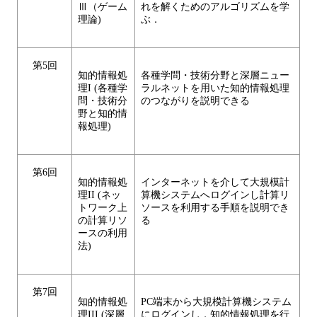
Ⅲ（ゲーム
れを解くためのアルゴリズムを学
理論)
ぶ．
第5回
知的情報処
各種学問・技術分野と深層ニュー
理I (各種学
ラルネットを用いた知的情報処理
問・技術分
のつながりを説明できる
野と知的情
報処理)
第6回
知的情報処
インターネットを介して大規模計
理II (ネッ
算機システムへログインし計算リ
トワーク上
ソースを利用する手順を説明でき
の計算リソ
る
ースの利用
法)
第7回
知的情報処
PC端末から大規模計算機システム
理III (深層
にログインし，知的情報処理を行