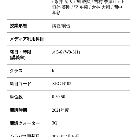
/ 永井 岳大 / 劉 載勲 / 吉村 奈津江 / 上
垣外 英剛 / 李 冬菊 / 倉林 大輔 / 間中
孝彰
授業形態
講義/演習
-
メディア利用科目
曜日・時限
木5-6 (W9-311)
(講義室)
b
クラス
XEG.B103
科目コード
0.5
0.5
0
単位数
開講時期
2021年度
3Q
開講クォーター
シラバス更新日
2025年7月10日