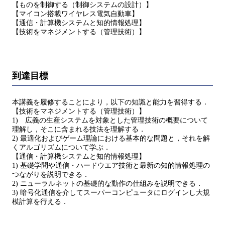
【ものを制御する（制御システムの設計）】
【マイコン搭載ワイヤレス電気自動車】
【通信・計算機システムと知的情報処理】
【技術をマネジメントする（管理技術）】
到達目標
本講義を履修することにより，以下の知識と能力を習得する．
【技術をマネジメントする（管理技術）】
1) 広義の生産システムを対象とした管理技術の概要について
理解し，そこに含まれる技法を理解する．
2) 最適化およびゲーム理論における基本的な問題と，それを解
くアルゴリズムについて学ぶ．
【通信・計算機システムと知的情報処理】
1) 基礎学問や通信・ハードウエア技術と最新の知的情報処理の
つながりを説明できる．
2) ニューラルネットの基礎的な動作の仕組みを説明できる．
3) 暗号化通信を介してスーパーコンピュータにログインし大規
模計算を行える．