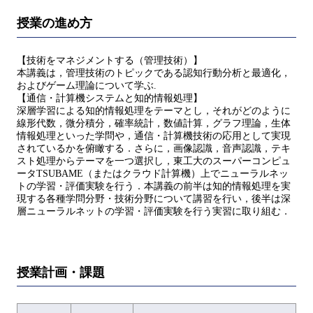
授業の進め方
【技術をマネジメントする（管理技術）】
本講義は，管理技術のトピックである認知行動分析と最適化，
およびゲーム理論について学ぶ.
【通信・計算機システムと知的情報処理】
深層学習による知的情報処理をテーマとし，それがどのように
線形代数，微分積分，確率統計，数値計算，グラフ理論，生体
情報処理といった学問や，通信・計算機技術の応用として実現
されているかを俯瞰する．さらに，画像認識，音声認識，テキ
スト処理からテーマを一つ選択し，東工大のスーパーコンピュ
ータTSUBAME（またはクラウド計算機）上でニューラルネッ
トの学習・評価実験を行う．本講義の前半は知的情報処理を実
現する各種学問分野・技術分野について講習を行い，後半は深
層ニューラルネットの学習・評価実験を行う実習に取り組む．
授業計画・課題