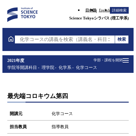
日本語
English
詳細検索
Science Tokyoシラバス (理工学系)
検索
化学コースの講義を検索（講義名・科目コード・担当
学部・課程を開閉
2021年度
学院等開講科目
理学院
化学系
化学コース
最先端コロキウム第四
開講元
化学コース
担当教員
指導教員