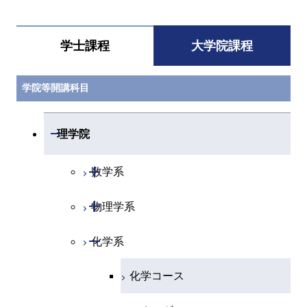
学士課程
大学院課程
学院等開講科目
開閉
理学院
開閉
数学系
開閉
物理学系
数学コース
開閉
化学系
物理学コース
化学コース