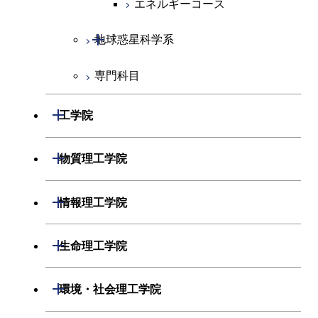
エネルギーコース
開閉
地球惑星科学系
専門科目
地球惑星科学コース
開閉
工学院
開閉
機械系
開閉
物質理工学院
開閉
システム制御系
機械コース
開閉
材料系
開閉
情報理工学院
開閉
電気電子系
エネルギーコース
システム制御コース
開閉
応用化学系
材料コース
開閉
数理・計算科学系
開閉
生命理工学院
開閉
情報通信系
エンジニアリングデザイン
エンジニアリングデザイン
電気電子コース
専門科目
エネルギーコース
応用化学コース
開閉
情報工学系
数理・計算科学コース
コース
コース
開閉
生命理工学系
開閉
環境・社会理工学院
開閉
経営工学系
エネルギーコース
情報通信コース
ライフエンジニアリングコ
エネルギーコース
専門科目
知能情報コース
情報工学コース
ライフエンジニアリングコ