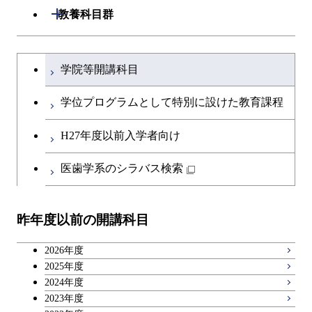
専門科目
生命理工学コース
ース
開閉
建築学系
開閉
教養科目群
ース
専門科目
ライフエンジニアリングコ
エンジニアリングデザイン
経営工学コース
ライフエンジニアリングコ
研究関連科目
ライフエンジニアリングコ
ース
コース
ライフエンジニアリングコ
原子核工学コース
ース
開閉
土木・環境工学系
建築学コース
ース
原子核工学コース
エンジニアリングデザイン
文系教養科目
大学院課程を切り替える
ース
原子核工学コース
ライフエンジニアリングコ
コース
学院等開講科目
原子核工学コース
開閉
融合理工学系
エンジニアリングデザイン
土木工学コース
知能情報コース
ース
英語科目
コース
学位プログラムとして特別に設けた教育課程
開閉
社会・人間科学系
エンジニアリングデザイン
地球環境共創コース
第二外国語科目
都市・環境学コース
コース
H27年度以前入学者向け
開閉
イノベーション科学系
エネルギーコース
社会・人間科学コース
日本語・日本文化科目
医歯学系のシラバス検索
都市・環境学コース
開閉
技術経営専門職学位課程
エンジニアリングデザイン
イノベーション科学コース
教職科目
コース
昨年度以前の開講科目
専門科目
技術経営専門職学位課程
キャリア科目
原子核工学コース
2026年度
広域教養科目
2025年度
2024年度
2023年度