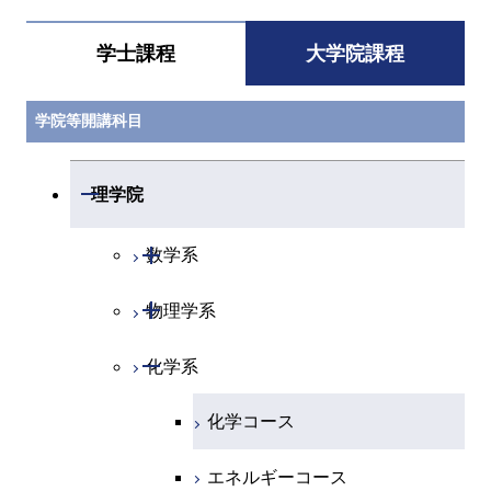
学士課程
大学院課程
学院等開講科目
開閉
理学院
開閉
数学系
開閉
物理学系
数学コース
開閉
化学系
物理学コース
化学コース
エネルギーコース