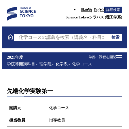
日本語
English
詳細検索
Science Tokyoシラバス (理工学系)
検索
化学コースの講義を検索（講義名・科目コード・担当
学部・課程を開閉
2021年度
学院等開講科目
理学院
化学系
化学コース
先端化学実験第一
開講元
化学コース
担当教員
指導教員