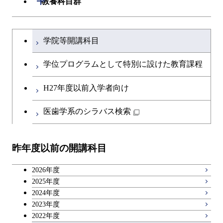
教養科目群
ース
専門科目
ライフエンジニアリングコ
エンジニアリングデザイン
経営工学コース
ライフエンジニアリングコ
研究関連科目
ライフエンジニアリングコ
ース
コース
ライフエンジニアリングコ
原子核工学コース
ース
開閉
土木・環境工学系
建築学コース
ース
原子核工学コース
エンジニアリングデザイン
文系教養科目
大学院課程を切り替える
ース
原子核工学コース
ライフエンジニアリングコ
コース
学院等開講科目
原子核工学コース
開閉
融合理工学系
エンジニアリングデザイン
土木工学コース
知能情報コース
ース
英語科目
コース
学位プログラムとして特別に設けた教育課程
開閉
社会・人間科学系
エンジニアリングデザイン
地球環境共創コース
第二外国語科目
都市・環境学コース
コース
H27年度以前入学者向け
開閉
イノベーション科学系
エネルギーコース
社会・人間科学コース
日本語・日本文化科目
医歯学系のシラバス検索
都市・環境学コース
開閉
技術経営専門職学位課程
エンジニアリングデザイン
イノベーション科学コース
教職科目
コース
昨年度以前の開講科目
専門科目
技術経営専門職学位課程
キャリア科目
原子核工学コース
2026年度
広域教養科目
2025年度
2024年度
2023年度
2022年度