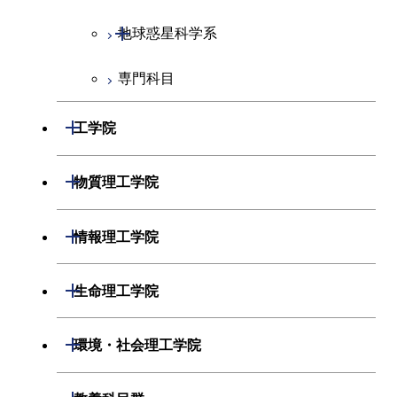
開閉
地球惑星科学系
専門科目
地球惑星科学コース
開閉
工学院
開閉
機械系
開閉
物質理工学院
開閉
システム制御系
機械コース
開閉
材料系
開閉
情報理工学院
開閉
電気電子系
エネルギーコース
システム制御コース
開閉
応用化学系
材料コース
開閉
数理・計算科学系
開閉
生命理工学院
開閉
情報通信系
エンジニアリングデザイン
エンジニアリングデザイン
電気電子コース
専門科目
エネルギーコース
応用化学コース
開閉
情報工学系
数理・計算科学コース
コース
コース
開閉
生命理工学系
開閉
環境・社会理工学院
開閉
経営工学系
エネルギーコース
情報通信コース
ライフエンジニアリングコ
エネルギーコース
専門科目
知能情報コース
情報工学コース
ライフエンジニアリングコ
専門科目
生命理工学コース
ース
開閉
建築学系
開閉