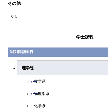
その他
なし
学士課程
学院等開講科目
開閉
理学院
開閉
数学系
開閉
物理学系
数学コース
開閉
化学系
物理学コース