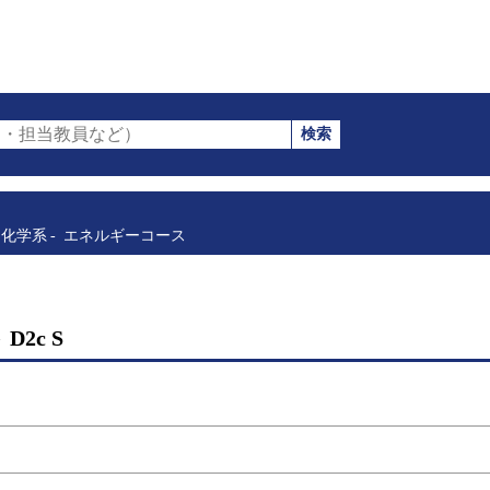
検索
・担当教員など）
化学系
エネルギーコース
2c S