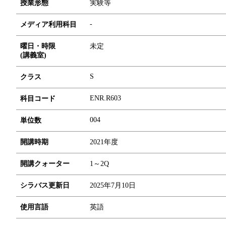
授業形態
実験等
-
メディア利用科目
曜日・時限
未定
(講義室)
S
クラス
ENR.R603
科目コード
0
0
4
単位数
開講時期
2021年度
開講クォーター
1～2Q
シラバス更新日
2025年7月10日
使用言語
英語