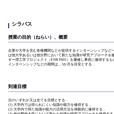
シラバス
授業の目的（ねらい）、概要
企業や大学を含む各種機関などが提供するインターンシップなど
は他大学あるいは他分野において新たな知識や研究アプローチを
ギー理工学プロジェクト（ENR.P601）を履修し事前に修得
インターンシップなどの期間は，3か月を目安とする．
到達目標
次のいずれか又は全てを目標とする．
(1) 大学内では得られにくい知識や能力を修得する，
(2) 大学内で得た知識や能力の活用方法を体験的に修得する．
(3) 他分野他大学において新たな知識や研究アプローチを修得する