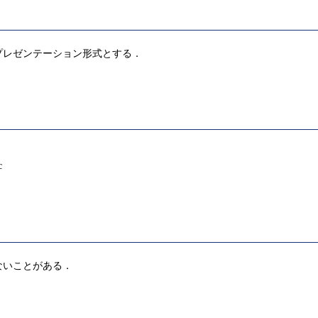
プレゼンテーション形式とする．
c
ないことがある．