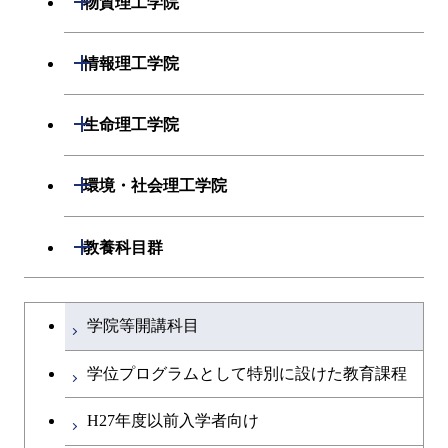
物質理工学院
開閉
システム制御系
機械コース
開閉
材料系
開閉
情報理工学院
開閉
電気電子系
エネルギーコース
システム制御コース
開閉
応用化学系
材料コース
開閉
数理・計算科学系
開閉
生命理工学院
開閉
情報通信系
エンジニアリングデザイン
エンジニアリングデザイン
電気電子コース
専門科目
エネルギーコース
応用化学コース
開閉
情報工学系
数理・計算科学コース
コース
コース
開閉
生命理工学系
開閉
環境・社会理工学院
開閉
経営工学系
エネルギーコース
情報通信コース
ライフエンジニアリングコ
エネルギーコース
専門科目
知能情報コース
情報工学コース
ライフエンジニアリングコ
専門科目
生命理工学コース
ース
開閉
建築学系
開閉
教養科目群
ース
専門科目
ライフエンジニアリングコ
エンジニアリングデザイン
経営工学コース
ライフエンジニアリングコ
研究関連科目
ライフエンジニアリングコ
ース
コース
ライフエンジニアリングコ
原子核工学コース
ース
開閉
土木・環境工学系
建築学コース
ース
原子核工学コース
エンジニアリングデザイン
文系教養科目
大学院課程を切り替える
ース
原子核工学コース
ライフエンジニアリングコ
コース
学院等開講科目
原子核工学コース
開閉
融合理工学系
エンジニアリングデザイン
土木工学コース
知能情報コース
ース
英語科目
コース
学位プログラムとして特別に設けた教育課程
開閉
社会・人間科学系
エンジニアリングデザイン
地球環境共創コース
第二外国語科目
都市・環境学コース
コース
H27年度以前入学者向け
開閉
イノベーション科学系
エネルギーコース
社会・人間科学コース