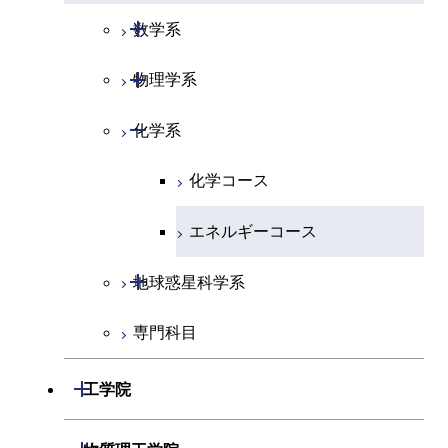
開閉
数学系
開閉
物理学系
数学コース
開閉
化学系
物理学コース
化学コース
エネルギーコース
開閉
地球惑星科学系
専門科目
地球惑星科学コース
開閉
工学院
開閉
機械系
開閉