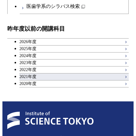
日本語・日本文化科目
医歯学系のシラバス検索
都市・環境学コース
開閉
技術経営専門職学位課程
エンジニアリングデザイン
イノベーション科学コース
教職科目
コース
昨年度以前の開講科目
専門科目
技術経営専門職学位課程
キャリア科目
原子核工学コース
2026年度
広域教養科目
2025年度
2024年度
2023年度
2022年度
2021年度
2020年度