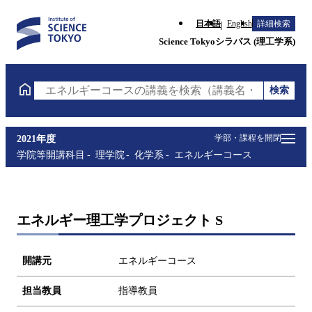
日本語
English
詳細検索
Science Tokyoシラバス (理工学系)
検索
エネルギーコースの講義を検索（講義名・科目コード
学部・課程を開閉
2021年度
学院等開講科目
理学院
化学系
エネルギーコース
エネルギー理工学プロジェクト S
開講元
エネルギーコース
担当教員
指導教員