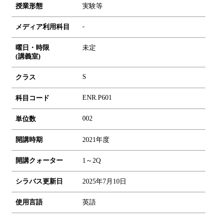
授業形態
実験等
-
メディア利用科目
曜日・時限
未定
(講義室)
S
クラス
ENR.P601
科目コード
0
0
2
単位数
開講時期
2021年度
開講クォーター
1～2Q
シラバス更新日
2025年7月10日
使用言語
英語