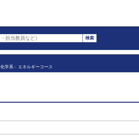
検索
・担当教員など）
化学系
エネルギーコース