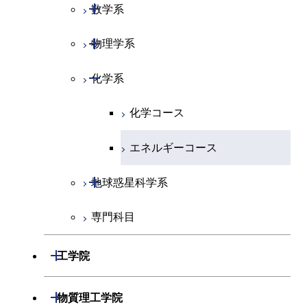
開閉
数学系
開閉
物理学系
数学コース
開閉
化学系
物理学コース
化学コース
エネルギーコース
開閉
地球惑星科学系
専門科目
地球惑星科学コース
開閉
工学院
開閉
機械系
開閉
物質理工学院