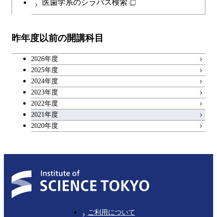
医歯学系のシラバス検索
都市・環境学コース
開閉
技術経営専門職学位課程
エンジニアリングデザイン
イノベーション科学コース
教職科目
コース
昨年度以前の開講科目
専門科目
技術経営専門職学位課程
キャリア科目
原子核工学コース
2026年度
広域教養科目
2025年度
2024年度
2023年度
2022年度
2021年度
2020年度
ご利用について