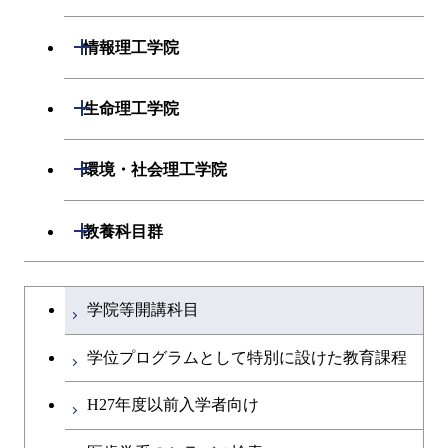
開閉
システム制御系
機械コース
開閉
材料系
開閉
情報理工学院
開閉
電気電子系
エネルギーコース
システム制御コース
開閉
応用化学系
材料コース
開閉
数理・計算科学系
開閉
生命理工学院
開閉
情報通信系
エンジニアリングデザイン
エンジニアリングデザイン
電気電子コース
専門科目
エネルギーコース
応用化学コース
開閉
情報工学系
数理・計算科学コース
コース
コース
開閉
生命理工学系
開閉
環境・社会理工学院
開閉
経営工学系
エネルギーコース
情報通信コース
ライフエンジニアリングコ
エネルギーコース
専門科目
知能情報コース
情報工学コース
ライフエンジニアリングコ
専門科目
生命理工学コース
ース
開閉
建築学系
開閉
教養科目群
ース
専門科目
ライフエンジニアリングコ
エンジニアリングデザイン
経営工学コース
ライフエンジニアリングコ
研究関連科目
ライフエンジニアリングコ
ース
コース
ライフエンジニアリングコ
原子核工学コース
ース
開閉
土木・環境工学系
建築学コース
ース
原子核工学コース
エンジニアリングデザイン
文系教養科目
大学院課程を切り替える
ース
原子核工学コース
ライフエンジニアリングコ
コース
学院等開講科目
原子核工学コース
開閉
融合理工学系
エンジニアリングデザイン
土木工学コース
知能情報コース
ース
英語科目
コース
学位プログラムとして特別に設けた教育課程
開閉
社会・人間科学系
エンジニアリングデザイン
地球環境共創コース
第二外国語科目
都市・環境学コース
コース
H27年度以前入学者向け
開閉
イノベーション科学系
エネルギーコース
社会・人間科学コース
日本語・日本文化科目