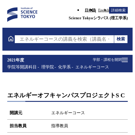
日本語
English
詳細検索
Science Tokyoシラバス (理工学系)
検索
エネルギーコースの講義を検索（講義名・科目コード
学部・課程を開閉
2021年度
学院等開講科目
理学院
化学系
エネルギーコース
エネルギーオフキャンパスプロジェクトS C
開講元
エネルギーコース
担当教員
指導教員