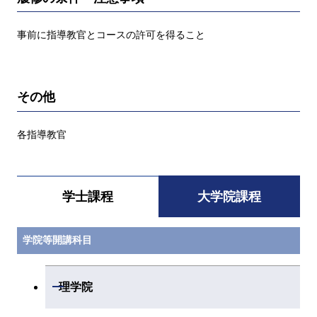
事前に指導教官とコースの許可を得ること
その他
各指導教官
学士課程
大学院課程
学院等開講科目
開閉
理学院