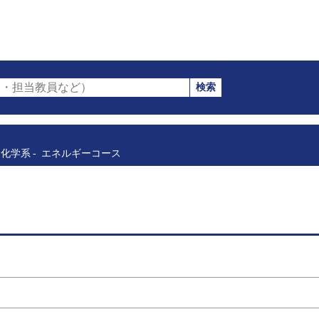
検索
・担当教員など）
化学系
エネルギーコース