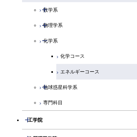
開閉
数学系
開閉
物理学系
数学コース
開閉
化学系
物理学コース
化学コース
エネルギーコース
開閉
地球惑星科学系
専門科目
地球惑星科学コース
開閉
工学院
開閉
機械系