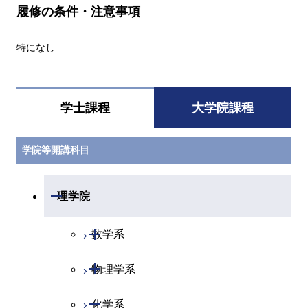
履修の条件・注意事項
特になし
学士課程
大学院課程
学院等開講科目
開閉
理学院
開閉
数学系
開閉
物理学系
数学コース
開閉
化学系
物理学コース