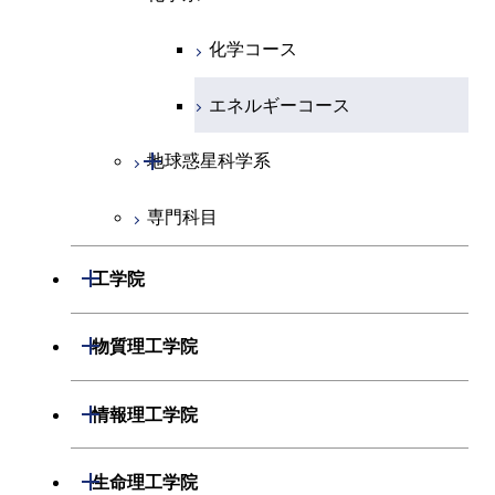
化学コース
エネルギーコース
開閉
地球惑星科学系
専門科目
地球惑星科学コース
開閉
工学院
開閉
機械系
開閉
物質理工学院
開閉
システム制御系
機械コース
開閉
材料系
開閉
情報理工学院
開閉
電気電子系
エネルギーコース
システム制御コース
開閉
応用化学系
材料コース
開閉
数理・計算科学系
開閉
生命理工学院