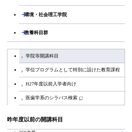
開閉
情報通信系
エンジニアリングデザイン
エンジニアリングデザイン
電気電子コース
専門科目
エネルギーコース
応用化学コース
開閉
情報工学系
数理・計算科学コース
コース
コース
開閉
生命理工学系
開閉
環境・社会理工学院
開閉
経営工学系
エネルギーコース
情報通信コース
ライフエンジニアリングコ
エネルギーコース
専門科目
知能情報コース
情報工学コース
ライフエンジニアリングコ
専門科目
生命理工学コース
ース
開閉
建築学系
開閉
教養科目群
ース
専門科目
ライフエンジニアリングコ
エンジニアリングデザイン
経営工学コース
ライフエンジニアリングコ
研究関連科目
ライフエンジニアリングコ
ース
コース
ライフエンジニアリングコ
原子核工学コース
ース
開閉
土木・環境工学系
建築学コース
ース
原子核工学コース
エンジニアリングデザイン
文系教養科目
大学院課程を切り替える
ース
原子核工学コース
ライフエンジニアリングコ
コース
学院等開講科目
原子核工学コース
開閉
融合理工学系
エンジニアリングデザイン
土木工学コース
知能情報コース
ース
英語科目
コース
学位プログラムとして特別に設けた教育課程
開閉
社会・人間科学系
エンジニアリングデザイン
地球環境共創コース
第二外国語科目
都市・環境学コース
コース
H27年度以前入学者向け
開閉
イノベーション科学系
エネルギーコース
社会・人間科学コース
日本語・日本文化科目
医歯学系のシラバス検索
都市・環境学コース
開閉
技術経営専門職学位課程
エンジニアリングデザイン
イノベーション科学コース
教職科目
コース
昨年度以前の開講科目
専門科目
技術経営専門職学位課程
キャリア科目
原子核工学コース