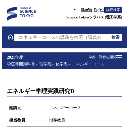
日本語
English
詳細検索
Science Tokyoシラバス (理工学系)
検索
エネルギーコースの講義を検索（講義名・科目コード
学部・課程を開閉
2021年度
学院等開講科目
理学院
化学系
エネルギーコース
エネルギー学理実践研究D
開講元
エネルギーコース
担当教員
指導教員