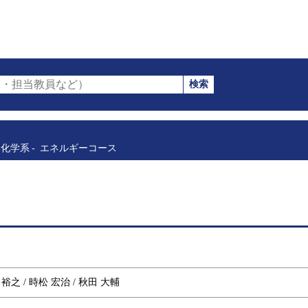
検索
・担当教員など）
化学系
エネルギーコース
 裕之 / 時松 宏治 / 秋田 大輔