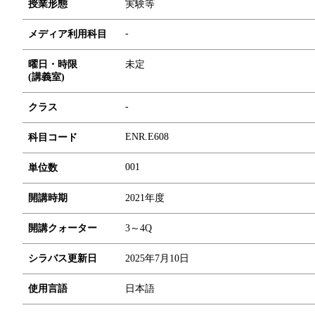
授業形態
実験等
-
メディア利用科目
曜日・時限
未定
(講義室)
-
クラス
ENR.E608
科目コード
0
0
1
単位数
開講時期
2021年度
開講クォーター
3～4Q
シラバス更新日
2025年7月10日
使用言語
日本語