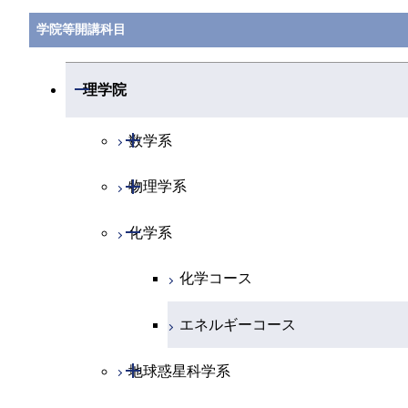
学院等開講科目
開閉
理学院
開閉
数学系
開閉
物理学系
数学コース
開閉
化学系
物理学コース
化学コース
エネルギーコース
開閉
地球惑星科学系