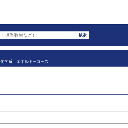
検索
・担当教員など）
化学系
エネルギーコース