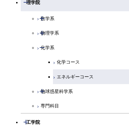
開閉
理学院
開閉
数学系
開閉
物理学系
数学コース
開閉
化学系
物理学コース
化学コース
エネルギーコース
開閉
地球惑星科学系
専門科目
地球惑星科学コース
開閉
工学院