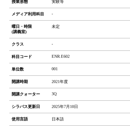
授業形態
実験等
-
メディア利用科目
曜日・時限
未定
(講義室)
-
クラス
ENR.E602
科目コード
0
0
1
単位数
開講時期
2021年度
3Q
開講クォーター
シラバス更新日
2025年7月10日
使用言語
日本語