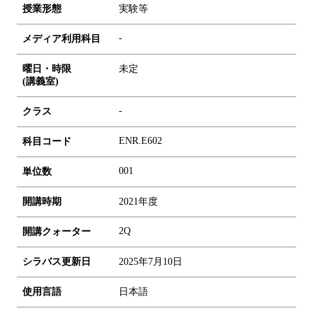
授業形態
実験等
-
メディア利用科目
曜日・時限
未定
(講義室)
-
クラス
ENR.E602
科目コード
0
0
1
単位数
開講時期
2021年度
2Q
開講クォーター
シラバス更新日
2025年7月10日
使用言語
日本語