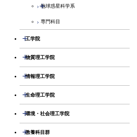
開閉
地球惑星科学系
専門科目
地球惑星科学コース
開閉
工学院
開閉
機械系
開閉
物質理工学院
開閉
システム制御系
機械コース
開閉
材料系
開閉
情報理工学院
開閉
電気電子系
エネルギーコース
システム制御コース
開閉
応用化学系
材料コース
開閉
数理・計算科学系
開閉
生命理工学院
開閉
情報通信系
エンジニアリングデザイン
エンジニアリングデザイン
電気電子コース
専門科目
エネルギーコース
応用化学コース
開閉
情報工学系
数理・計算科学コース
コース
コース
開閉
生命理工学系
開閉
環境・社会理工学院
開閉
経営工学系
エネルギーコース
情報通信コース
ライフエンジニアリングコ
エネルギーコース
専門科目
知能情報コース
情報工学コース
ライフエンジニアリングコ
専門科目
生命理工学コース
ース
開閉
建築学系
開閉
教養科目群
ース
専門科目
ライフエンジニアリングコ
エンジニアリングデザイン
経営工学コース
ライフエンジニアリングコ