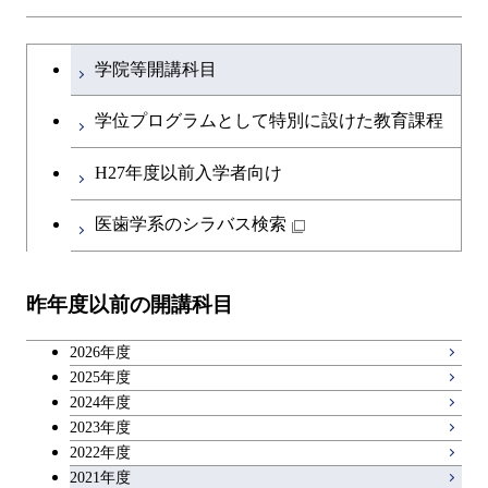
研究関連科目
ライフエンジニアリングコ
ース
コース
ライフエンジニアリングコ
原子核工学コース
ース
開閉
土木・環境工学系
建築学コース
ース
原子核工学コース
エンジニアリングデザイン
文系教養科目
大学院課程を切り替える
ース
原子核工学コース
ライフエンジニアリングコ
コース
学院等開講科目
原子核工学コース
開閉
融合理工学系
エンジニアリングデザイン
土木工学コース
知能情報コース
ース
英語科目
コース
学位プログラムとして特別に設けた教育課程
開閉
社会・人間科学系
エンジニアリングデザイン
地球環境共創コース
第二外国語科目
都市・環境学コース
コース
H27年度以前入学者向け
開閉
イノベーション科学系
エネルギーコース
社会・人間科学コース
日本語・日本文化科目
医歯学系のシラバス検索
都市・環境学コース
開閉
技術経営専門職学位課程
エンジニアリングデザイン
イノベーション科学コース
教職科目
コース
昨年度以前の開講科目
専門科目
技術経営専門職学位課程
キャリア科目
原子核工学コース
2026年度
広域教養科目
2025年度
2024年度
2023年度
2022年度
2021年度