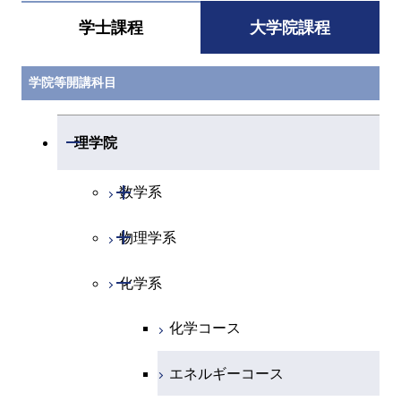
学士課程
大学院課程
学院等開講科目
開閉
理学院
開閉
数学系
開閉
物理学系
数学コース
開閉
化学系
物理学コース
化学コース
エネルギーコース