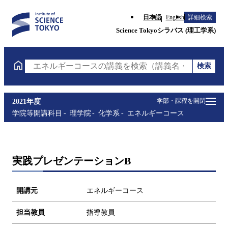
日本語
English
詳細検索
Science Tokyoシラバス (理工学系)
検索
エネルギーコースの講義を検索（講義名・科目コード
学部・課程を開閉
2021年度
学院等開講科目
理学院
化学系
エネルギーコース
実践プレゼンテーションB
開講元
エネルギーコース
担当教員
指導教員