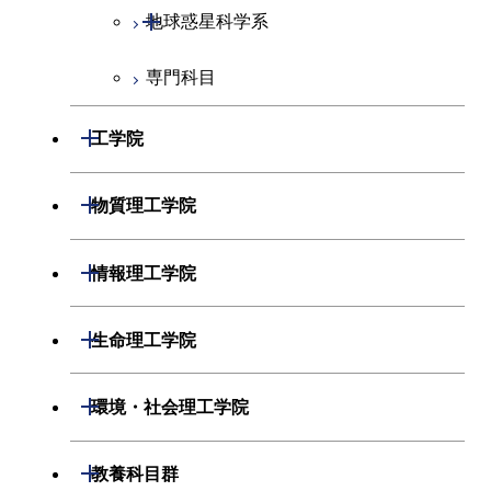
開閉
地球惑星科学系
専門科目
地球惑星科学コース
開閉
工学院
開閉
機械系
開閉
物質理工学院
開閉
システム制御系
機械コース
開閉
材料系
開閉
情報理工学院
開閉
電気電子系
エネルギーコース
システム制御コース
開閉
応用化学系
材料コース
開閉
数理・計算科学系
開閉
生命理工学院
開閉
情報通信系
エンジニアリングデザイン
エンジニアリングデザイン
電気電子コース
専門科目
エネルギーコース
応用化学コース
開閉
情報工学系
数理・計算科学コース
コース
コース
開閉
生命理工学系
開閉
環境・社会理工学院
開閉
経営工学系
エネルギーコース
情報通信コース
ライフエンジニアリングコ
エネルギーコース
専門科目
知能情報コース
情報工学コース
ライフエンジニアリングコ
専門科目
生命理工学コース
ース
開閉
建築学系
開閉
教養科目群
ース
専門科目
ライフエンジニアリングコ
エンジニアリングデザイン
経営工学コース
ライフエンジニアリングコ