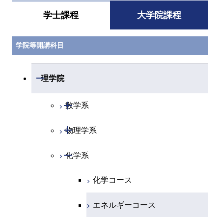
学士課程
大学院課程
学院等開講科目
開閉
理学院
開閉
数学系
開閉
物理学系
数学コース
開閉
化学系
物理学コース
化学コース
エネルギーコース