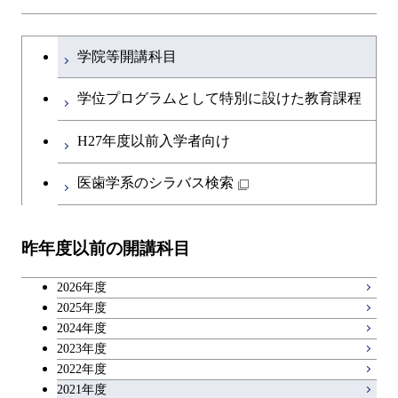
研究関連科目
ライフエンジニアリングコ
ース
コース
ライフエンジニアリングコ
原子核工学コース
ース
開閉
土木・環境工学系
建築学コース
ース
原子核工学コース
エンジニアリングデザイン
文系教養科目
大学院課程を切り替える
ース
原子核工学コース
ライフエンジニアリングコ
コース
学院等開講科目
原子核工学コース
開閉
融合理工学系
エンジニアリングデザイン
土木工学コース
知能情報コース
ース
英語科目
コース
学位プログラムとして特別に設けた教育課程
開閉
社会・人間科学系
エンジニアリングデザイン
地球環境共創コース
第二外国語科目
都市・環境学コース
コース
H27年度以前入学者向け
開閉
イノベーション科学系
エネルギーコース
社会・人間科学コース
日本語・日本文化科目
医歯学系のシラバス検索
都市・環境学コース
開閉
技術経営専門職学位課程
エンジニアリングデザイン
イノベーション科学コース
教職科目
コース
昨年度以前の開講科目
専門科目
技術経営専門職学位課程
キャリア科目
原子核工学コース
2026年度
広域教養科目
2025年度
2024年度
2023年度
2022年度
2021年度