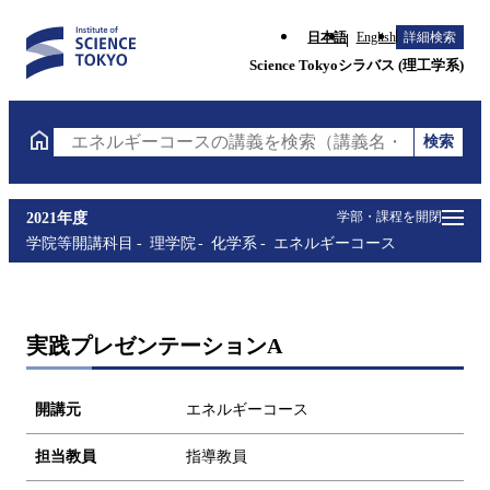
日本語
English
詳細検索
Science Tokyoシラバス (理工学系)
検索
エネルギーコースの講義を検索（講義名・科目コード
学部・課程を開閉
2021年度
学院等開講科目
理学院
化学系
エネルギーコース
実践プレゼンテーションA
開講元
エネルギーコース
担当教員
指導教員