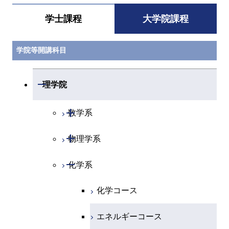
学士課程
大学院課程
学院等開講科目
開閉
理学院
開閉
数学系
開閉
物理学系
数学コース
開閉
化学系
物理学コース
化学コース
エネルギーコース