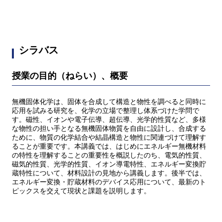
シラバス
授業の目的（ねらい）、概要
無機固体化学は、固体を合成して構造と物性を調べると同時に
応用を試みる研究を、化学の立場で整理し体系づけた学問で
す。磁性、イオンや電子伝導、超伝導、光学的性質など、多様
な物性の担い手となる無機固体物質を自由に設計し、合成する
ために、物質の化学結合や結晶構造と物性に関連づけて理解す
ることが重要です。本講義では、はじめにエネルギー無機材料
の特性を理解することの重要性を概説したのち、電気的性質、
磁気的性質、光学的性質、イオン導電特性、エネルギー変換貯
蔵特性について、材料設計の見地から講義します。後半では、
エネルギー変換・貯蔵材料のデバイス応用について、最新のト
ピックスを交えて現状と課題を説明します。