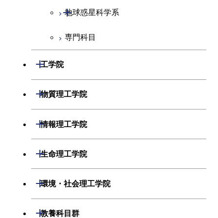
開閉
地球惑星科学系
専門科目
地球惑星科学コース
開閉
工学院
開閉
機械系
開閉
物質理工学院
開閉
システム制御系
機械コース
開閉
材料系
開閉
情報理工学院
開閉
電気電子系
エネルギーコース
システム制御コース
開閉
応用化学系
材料コース
開閉
数理・計算科学系
開閉
生命理工学院
開閉
情報通信系
エンジニアリングデザイン
エンジニアリングデザイン
電気電子コース
専門科目
エネルギーコース
応用化学コース
開閉
情報工学系
数理・計算科学コース
コース
コース
開閉
生命理工学系
開閉
環境・社会理工学院
開閉
経営工学系
エネルギーコース
情報通信コース
ライフエンジニアリングコ
エネルギーコース
専門科目
知能情報コース
情報工学コース
ライフエンジニアリングコ
専門科目
生命理工学コース
ース
開閉
建築学系
開閉
教養科目群
ース
専門科目
ライフエンジニアリングコ
エンジニアリングデザイン
経営工学コース