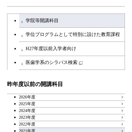
ライフエンジニアリングコ
研究関連科目
ライフエンジニアリングコ
ース
コース
ライフエンジニアリングコ
原子核工学コース
ース
開閉
土木・環境工学系
建築学コース
ース
原子核工学コース
エンジニアリングデザイン
文系教養科目
大学院課程を切り替える
ース
原子核工学コース
ライフエンジニアリングコ
コース
学院等開講科目
原子核工学コース
開閉
融合理工学系
エンジニアリングデザイン
土木工学コース
知能情報コース
ース
英語科目
コース
学位プログラムとして特別に設けた教育課程
開閉
社会・人間科学系
エンジニアリングデザイン
地球環境共創コース
第二外国語科目
都市・環境学コース
コース
H27年度以前入学者向け
開閉
イノベーション科学系
エネルギーコース
社会・人間科学コース
日本語・日本文化科目
医歯学系のシラバス検索
都市・環境学コース
開閉
技術経営専門職学位課程
エンジニアリングデザイン
イノベーション科学コース
教職科目
コース
昨年度以前の開講科目
専門科目
技術経営専門職学位課程
キャリア科目
原子核工学コース
2026年度
広域教養科目
2025年度
2024年度
2023年度
2022年度
2021年度