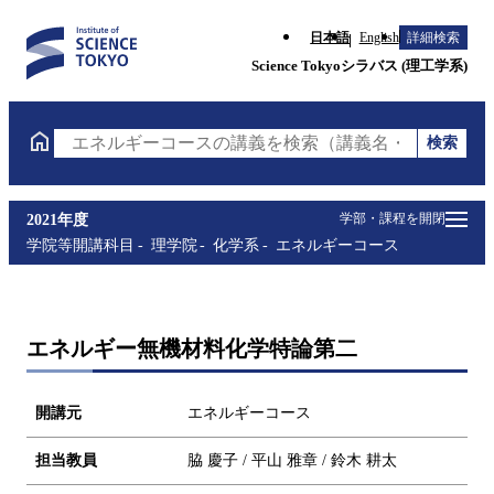
日本語
English
詳細検索
Science Tokyoシラバス (理工学系)
検索
エネルギーコースの講義を検索（講義名・科目コード
学部・課程を開閉
2021年度
学院等開講科目
理学院
化学系
エネルギーコース
エネルギー無機材料化学特論第二
開講元
エネルギーコース
担当教員
脇 慶子 / 平山 雅章 / 鈴木 耕太