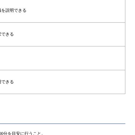
識を説明できる
択できる
明できる
00分を目安に行うこと。