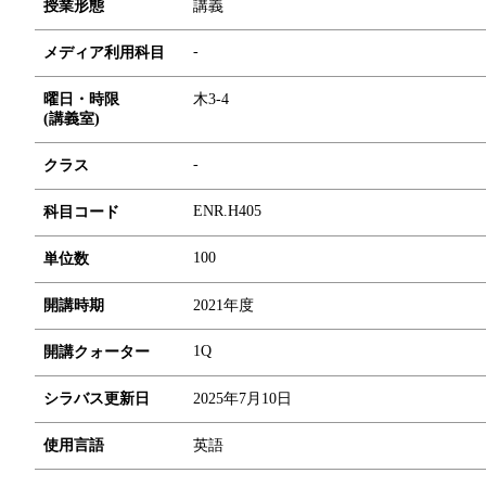
授業形態
講義
-
メディア利用科目
曜日・時限
木3-4
(講義室)
-
クラス
ENR.H405
科目コード
1
0
0
単位数
開講時期
2021年度
1Q
開講クォーター
シラバス更新日
2025年7月10日
使用言語
英語