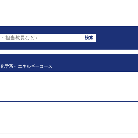
検索
・担当教員など）
化学系
エネルギーコース