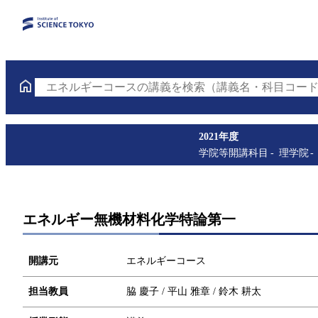
エネルギーコースの講義を検索（講義名・科目コード
2021年度
学院等開講科目
理学院
エネルギー無機材料化学特論第一
開講元
エネルギーコース
担当教員
脇 慶子 / 平山 雅章 / 鈴木 耕太