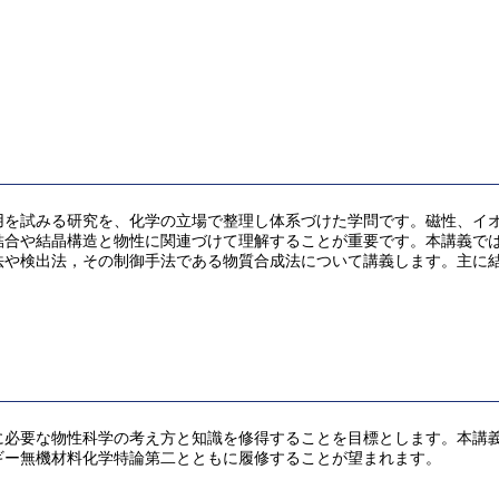
用を試みる研究を、化学の立場で整理し体系づけた学問です。磁性、イ
結合や結晶構造と物性に関連づけて理解することが重要です。本講義で
法や検出法，その制御手法である物質合成法について講義します。主に
に必要な物性科学の考え方と知識を修得することを目標とします。本講
ギー無機材料化学特論第二とともに履修することが望まれます。