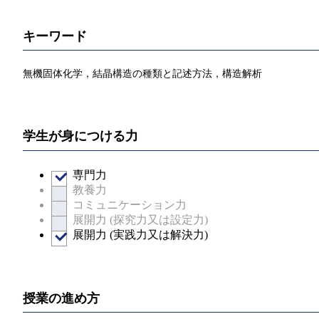
キーワード
無機固体化学，結晶構造の種類と記述方法，構造解析
学生が身につける力
専門力
教養力
コミュニケーション力
展開力 (探究力又は設定力)
展開力 (実践力又は解決力)
授業の進め方