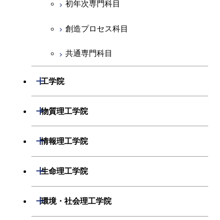
初年次専門科目
創造プロセス科目
共通専門科目
開閉
工学院
機械系
開閉
物質理工学院
システム制御系
材料系
開閉
情報理工学院
電気電子系
応用化学系
数理・計算科学系
開閉
生命理工学院
情報通信系
初年次専門科目
情報工学系
生命理工学系
開閉
環境・社会理工学院
経営工学系
創造プロセス科目
初年次専門科目