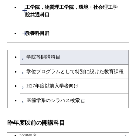
初年次専門科目
建築学系
工学院，物質理工学院，環境・社会理工学
初年次専門科目
開閉
共通専門科目
創造プロセス科目
院共通科目
創造プロセス科目
土木・環境工学系
創造プロセス科目
共通専門科目
工学院，物質理工学院，環境・社会
開閉
共通専門科目
教養科目群
融合理工学系
共通専門科目
理工学院共通科目
文系教養科目
学士課程を切り替える
初年次専門科目
学院等開講科目
英語科目
創造プロセス科目
学位プログラムとして特別に設けた教育課程
第二外国語科目
共通専門科目
H27年度以前入学者向け
日本語・日本文化科目
医歯学系のシラバス検索
教職科目
昨年度以前の開講科目
広域教養科目
2026年度