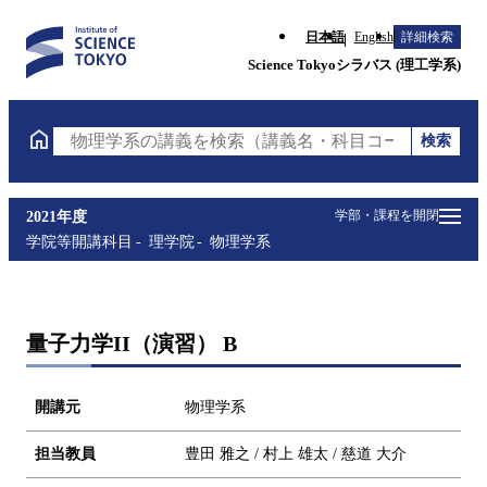
日本語
English
詳細検索
Science Tokyoシラバス (理工学系)
検索
物理学系の講義を検索（講義名・科目コード・担当教
学部・課程を開閉
2021年度
学院等開講科目
理学院
物理学系
量子力学II（演習） B
開講元
物理学系
担当教員
豊田 雅之 / 村上 雄太 / 慈道 大介