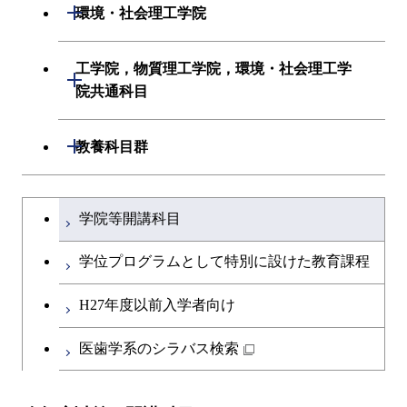
生命理工学系
開閉
環境・社会理工学院
経営工学系
創造プロセス科目
初年次専門科目
初年次専門科目
建築学系
工学院，物質理工学院，環境・社会理工学
初年次専門科目
開閉
共通専門科目
創造プロセス科目
院共通科目
創造プロセス科目
土木・環境工学系
創造プロセス科目
共通専門科目
工学院，物質理工学院，環境・社会
開閉
共通専門科目
教養科目群
融合理工学系
共通専門科目
理工学院共通科目
文系教養科目
学士課程を切り替える
初年次専門科目
学院等開講科目
英語科目
創造プロセス科目
学位プログラムとして特別に設けた教育課程
第二外国語科目
共通専門科目
H27年度以前入学者向け
日本語・日本文化科目
医歯学系のシラバス検索
教職科目