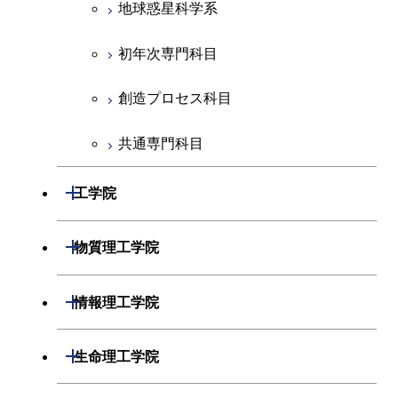
地球惑星科学系
初年次専門科目
創造プロセス科目
共通専門科目
開閉
工学院
機械系
開閉
物質理工学院
システム制御系
材料系
開閉
情報理工学院
電気電子系
応用化学系
数理・計算科学系
開閉
生命理工学院
情報通信系
初年次専門科目
情報工学系