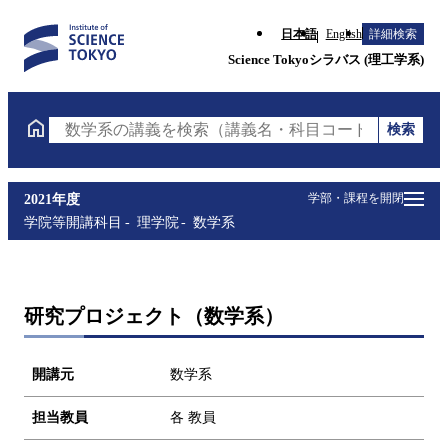
日本語
English
詳細検索
Science Tokyoシラバス (理工学系)
検索
数学系の講義を検索（講義名・科目コード・担当教員
学部・課程を開閉
2021年度
学院等開講科目
理学院
数学系
研究プロジェクト（数学系）
開講元
数学系
担当教員
各 教員