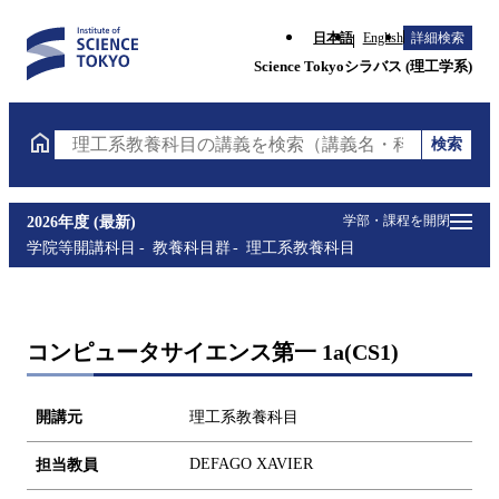
日本語
English
詳細検索
Science Tokyoシラバス (理工学系)
検索
理工系教養科目の講義を検索（講義名・科目コード・
学部・課程を開閉
2026年度 (最新)
学院等開講科目
教養科目群
理工系教養科目
コンピュータサイエンス第一 1a(CS1)
開講元
理工系教養科目
DEFAGO XAVIER
担当教員