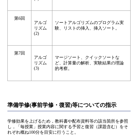
第6回
アルゴ
ソートアルゴリズムのプログラム実
リズム
験、リストの挿入、挿入ソート。
(2)
第7回
アルゴ
マージソート、クイックソートな
リズム
ど、計算量の解析、実験結果の理論
(3)
的考察。
準備学修(事前学修・復習)等についての指示
学修効果を上げるため，教科書や配布資料等の該当箇所を参照
し，「毎授業」授業内容に関する予習と復習（課題含む）をそ
れぞれ概ね100分を目安に行うこと。