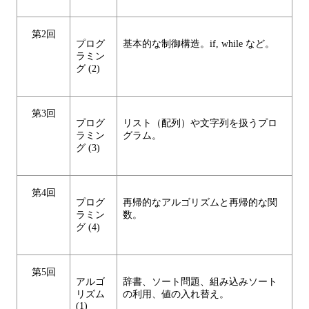
第2回
プログ
基本的な制御構造。if, while など。
ラミン
グ (2)
第3回
プログ
リスト（配列）や文字列を扱うプロ
ラミン
グラム。
グ (3)
第4回
プログ
再帰的なアルゴリズムと再帰的な関
ラミン
数。
グ (4)
第5回
アルゴ
辞書、ソート問題、組み込みソート
リズム
の利用、値の入れ替え。
(1)