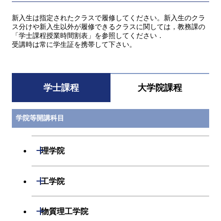
新入生は指定されたクラスで履修してください。新入生のクラ
ス分けや新入生以外が履修できるクラスに関しては，教務課の
「学士課程授業時間割表」を参照してください．
受講時は常に学生証を携帯して下さい。
学士課程
大学院課程
学院等開講科目
開閉
理学院
数学系
開閉
工学院
物理学系
機械系
開閉
物質理工学院