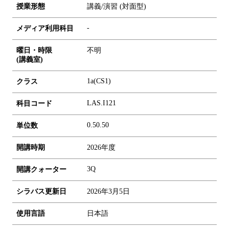
授業形態
講義/演習 (対面型)
-
メディア利用科目
曜日・時限
不明
(講義室)
1a(CS1)
クラス
LAS.I121
科目コード
0.5
0.5
0
単位数
開講時期
2026年度
3Q
開講クォーター
シラバス更新日
2026年3月5日
使用言語
日本語