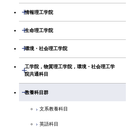
化学系
システム制御系
材料系
開閉
情報理工学院
地球惑星科学系
電気電子系
応用化学系
数理・計算科学系
開閉
生命理工学院
初年次専門科目
情報通信系
初年次専門科目
情報工学系
生命理工学系
開閉
環境・社会理工学院
創造プロセス科目
経営工学系
創造プロセス科目
初年次専門科目
初年次専門科目
共通専門科目
建築学系
工学院，物質理工学院，環境・社会理工学
初年次専門科目
開閉
共通専門科目
創造プロセス科目
院共通科目
創造プロセス科目
土木・環境工学系
創造プロセス科目
共通専門科目
工学院，物質理工学院，環境・社会
開閉
共通専門科目
教養科目群
融合理工学系
共通専門科目
理工学院共通科目
文系教養科目
初年次専門科目
英語科目
創造プロセス科目