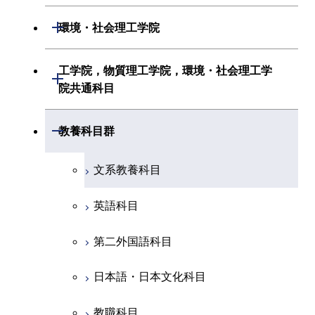
情報通信系
初年次専門科目
情報工学系
生命理工学系
開閉
環境・社会理工学院
創造プロセス科目
経営工学系
創造プロセス科目
初年次専門科目
初年次専門科目
共通専門科目
建築学系
工学院，物質理工学院，環境・社会理工学
初年次専門科目
開閉
共通専門科目
創造プロセス科目
院共通科目
創造プロセス科目
土木・環境工学系
創造プロセス科目
共通専門科目
工学院，物質理工学院，環境・社会
開閉
共通専門科目
教養科目群
融合理工学系
共通専門科目
理工学院共通科目
文系教養科目
初年次専門科目
英語科目
創造プロセス科目
第二外国語科目
共通専門科目
日本語・日本文化科目
教職科目