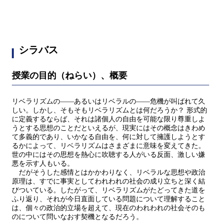
シラバス
授業の目的（ねらい）、概要
リベラリズムの——あるいはリベラルの——危機が叫ばれて久
しい。しかし、そもそもリベラリズムとは何だろうか？ 形式的
に定義するならば、それは諸個人の自由を可能な限り尊重しよ
うとする思想のことだといえるが、現実にはその概念はきわめ
て多義的であり、いかなる自由を、何に対して擁護しようとす
るかによって、リベラリズムはさまざまに意味を変えてきた。
世の中にはその思想を熱心に吹聴する人がいる反面、激しい嫌
悪を示す人もいる。
だがそうした感情とはかかわりなく、リベラルな思想や政治
原理は、すでに事実としてわれわれの社会の成り立ちと深く結
びついている。したがって、リベラリズムがたどってきた道を
ふり返り、それが今日直面している問題について理解すること
は、個々の政治的立場を超えて、現在のわれわれの社会そのも
のについて問いなおす契機となるだろう。