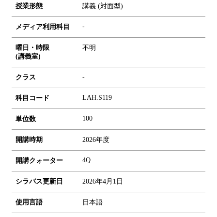
授業形態
講義 (対面型)
-
メディア利用科目
曜日・時限
不明
(講義室)
-
クラス
LAH.S119
科目コード
1
0
0
単位数
開講時期
2026年度
4Q
開講クォーター
シラバス更新日
2026年4月1日
使用言語
日本語