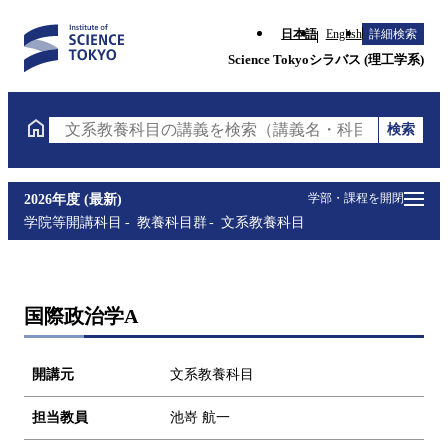
日本語
English
詳細検索
Science Tokyoシラバス (理工学系)
検索
文系教養科目の講義を検索（講義名・科目コード・担
学部・課程を開閉
2026年度 (最新)
学院等開講科目
教養科目群
文系教養科目
国際政治学A
開講元
文系教養科目
担当教員
池嵜 航一