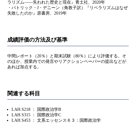
ラリズム——失われた歴史と現在』青土社、2020年
・パトリック・J・デニーン（角敦子訳）『リベラリズムはなぜ
失敗したのか』原書房、2019年
成績評価の方法及び基準
中間レポート（20％）と期末試験（80％）により評価する。そ
のほか、授業内での発言やリアクションペーパーの提出などが
あれば加点する。
関連する科目
LAH.S218 ： 国際政治学B
LAH.S315 ： 国際政治学C
LAH.S453 ： 文系エッセンス６３：国際政治学