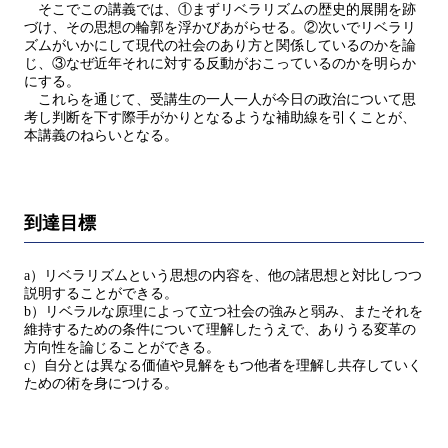
そこでこの講義では、①まずリベラリズムの歴史的展開を跡
づけ、その思想の輪郭を浮かびあがらせる。②次いでリベラリ
ズムがいかにして現代の社会のあり方と関係しているのかを論
じ、③なぜ近年それに対する反動がおこっているのかを明らか
にする。
これらを通じて、受講生の一人一人が今日の政治について思
考し判断を下す際手がかりとなるような補助線を引くことが、
本講義のねらいとなる。
到達目標
a）リベラリズムという思想の内容を、他の諸思想と対比しつつ
説明することができる。
b）リベラルな原理によって立つ社会の強みと弱み、またそれを
維持するための条件について理解したうえで、ありうる変革の
方向性を論じることができる。
c）自分とは異なる価値や見解をもつ他者を理解し共存していく
ための術を身につける。