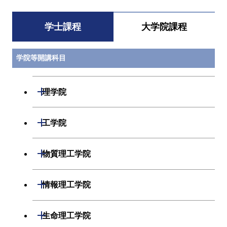
学士課程
大学院課程
学院等開講科目
開閉
理学院
数学系
開閉
工学院
物理学系
機械系
開閉
物質理工学院
化学系
システム制御系
材料系
開閉
情報理工学院
地球惑星科学系
電気電子系
応用化学系
数理・計算科学系
開閉
生命理工学院
初年次専門科目