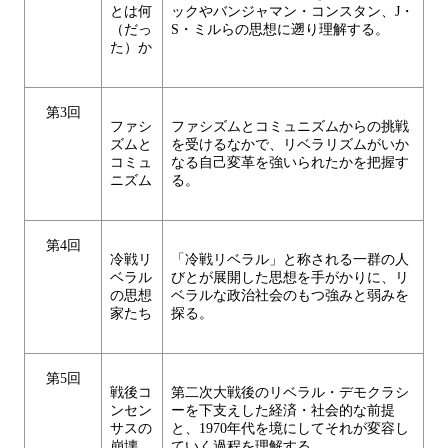
とは何
ックやバンジャマン・コンスタン、J・
（だっ
S・ミルらの思想に遡り理解する。
た）か
第3回
ファシ
ファシズムとコミュニズムからの挑戦
ズムと
を受けるなかで、リベラリズムがいか
コミュ
なる自己変革を強いられたかを把握す
ニズム
る。
第4回
冷戦リ
「冷戦リベラル」と称される一群の人
ベラル
びとが展開した思想を手がかりに、リ
の思想
ベラルな政治社会のもつ強みと弱みを
家たち
探る。
第5回
戦後コ
第二次大戦後のリベラル・デモクラシ
ンセン
ーを下支えした経済・社会的な前提
サスの
と、1970年代を境にしてそれが変容し
崩壊
ていく過程を理解する。