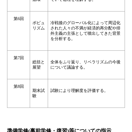
第6回
ポピュ
冷戦後のグローバル化によって周辺化
リズム
された人々の不満が経済的再分配や排
外主義の主張として噴出してきた背景
を分析する。
第7回
総括と
全体をふり返り、リベラリズムの今後
展望
について議論する。
第8回
期末試
試験により理解度を評価する。
験
準備学修(事前学修・復習)等についての指示