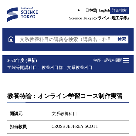
日本語
English
詳細検索
Science Tokyoシラバス (理工学系)
検索
文系教養科目の講義を検索（講義名・科目コード・担
学部・課程を開閉
2026年度 (最新)
学院等開講科目
教養科目群
文系教養科目
教養特論：オンライン学習コース制作実習
開講元
文系教養科目
CROSS JEFFREY SCOTT
担当教員