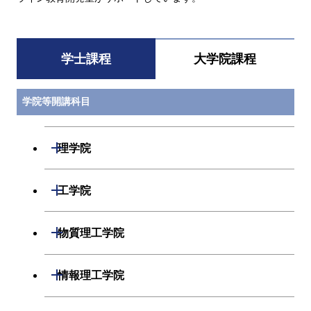
学士課程
大学院課程
学院等開講科目
開閉
理学院
数学系
開閉
工学院
物理学系
機械系
開閉
物質理工学院
化学系
システム制御系
材料系
開閉
情報理工学院
地球惑星科学系
電気電子系
応用化学系