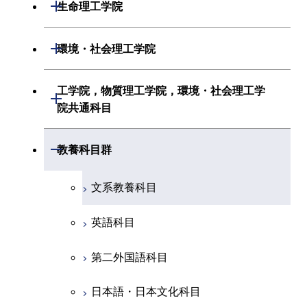
数理・計算科学系
開閉
生命理工学院
初年次専門科目
情報通信系
初年次専門科目
情報工学系
生命理工学系
開閉
環境・社会理工学院
創造プロセス科目
経営工学系
創造プロセス科目
初年次専門科目
初年次専門科目
共通専門科目
建築学系
工学院，物質理工学院，環境・社会理工学
初年次専門科目
開閉
共通専門科目
創造プロセス科目
院共通科目
創造プロセス科目
土木・環境工学系
創造プロセス科目
共通専門科目
工学院，物質理工学院，環境・社会
開閉
共通専門科目
教養科目群
融合理工学系
共通専門科目
理工学院共通科目
文系教養科目
初年次専門科目
英語科目
創造プロセス科目
第二外国語科目
共通専門科目
日本語・日本文化科目