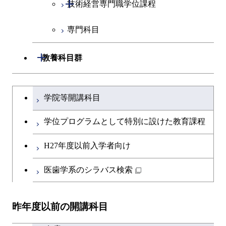
開閉
技術経営専門職学位課程
原子核工学コース
専門科目
技術経営専門職学位課程
物質・情報卓越コース
開閉
教養科目群
超スマート社会卓越コース
文系教養科目
大学院課程を切り替える
学院等開講科目
英語科目
学位プログラムとして特別に設けた教育課程
第二外国語科目
H27年度以前入学者向け
日本語・日本文化科目
医歯学系のシラバス検索
教職科目
昨年度以前の開講科目
キャリア科目