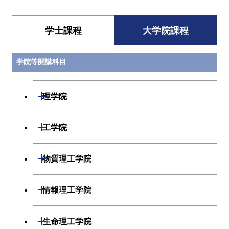
学士課程
大学院課程
学院等開講科目
開閉
理学院
開閉
数学系
開閉
工学院
開閉
物理学系
数学コース
開閉
機械系
開閉
物質理工学院
開閉
化学系
物理学コース
開閉
システム制御系
機械コース
開閉
材料系
開閉
情報理工学院
開閉
地球惑星科学系
物質・情報卓越コース
化学コース
開閉
電気電子系
エネルギーコース
システム制御コース
開閉
応用化学系
材料コース
開閉
数理・計算科学系
開閉
生命理工学院
専門科目
エネルギーコース
地球惑星科学コース