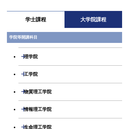
学士課程
大学院課程
学院等開講科目
開閉
理学院
開閉
数学系
開閉
工学院
開閉
物理学系
数学コース
開閉
機械系
開閉
物質理工学院
開閉
化学系
物理学コース
開閉
システム制御系
機械コース
開閉
材料系
開閉
情報理工学院
開閉
地球惑星科学系
物質・情報卓越コース
化学コース
開閉
電気電子系
エネルギーコース
システム制御コース
開閉
応用化学系
材料コース
開閉
数理・計算科学系
開閉
生命理工学院