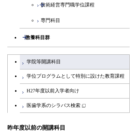
開閉
技術経営専門職学位課程
原子核工学コース
専門科目
技術経営専門職学位課程
物質・情報卓越コース
開閉
教養科目群
超スマート社会卓越コース
文系教養科目
大学院課程を切り替える
学院等開講科目
英語科目
学位プログラムとして特別に設けた教育課程
第二外国語科目
H27年度以前入学者向け
日本語・日本文化科目
医歯学系のシラバス検索
教職科目
昨年度以前の開講科目
キャリア科目