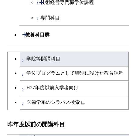
開閉
技術経営専門職学位課程
原子核工学コース
専門科目
技術経営専門職学位課程
物質・情報卓越コース
開閉
教養科目群
超スマート社会卓越コース
文系教養科目
大学院課程を切り替える
学院等開講科目
英語科目
学位プログラムとして特別に設けた教育課程
第二外国語科目
H27年度以前入学者向け
日本語・日本文化科目
医歯学系のシラバス検索
教職科目
昨年度以前の開講科目
キャリア科目