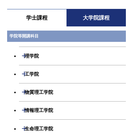
学士課程
大学院課程
学院等開講科目
開閉
理学院
開閉
数学系
開閉
工学院
開閉
物理学系
数学コース
開閉
機械系
開閉
物質理工学院
開閉
化学系
物理学コース
開閉
システム制御系
機械コース
開閉
材料系
開閉
情報理工学院
開閉
地球惑星科学系
物質・情報卓越コース
化学コース
開閉
電気電子系
エネルギーコース
システム制御コース
開閉
応用化学系
材料コース
開閉
数理・計算科学系
開閉
生命理工学院
専門科目
エネルギーコース
地球惑星科学コース