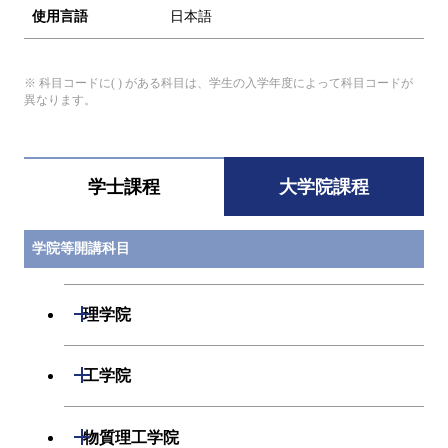
使用言語
日本語
※ 科目コードに( ) がある科目は、学生の入学年度によって科目コードが
異なります。
学士課程
大学院課程
学院等開講科目
開閉
理学院
開閉
数学系
開閉
工学院
開閉
物理学系
数学コース
開閉
機械系
開閉
物質理工学院