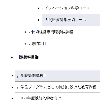
超スマート社会卓越コース
都市・環境学コース
物質・情報卓越コース
人間医療科学技術コース
エネルギー・情報コース
超スマート社会卓越コース
イノベーション科学コース
物質・情報卓越コース
超スマート社会卓越コース
超スマート社会卓越コース
超スマート社会卓越コース
物質・情報卓越コース
エンジニアリングデザイン
人間医療科学技術コース
超スマート社会卓越コース
コース
開閉
技術経営専門職学位課程
原子核工学コース
専門科目
技術経営専門職学位課程
物質・情報卓越コース
開閉
教養科目群
超スマート社会卓越コース
文系教養科目
大学院課程を切り替える
学院等開講科目
英語科目
学位プログラムとして特別に設けた教育課程
第二外国語科目
H27年度以前入学者向け