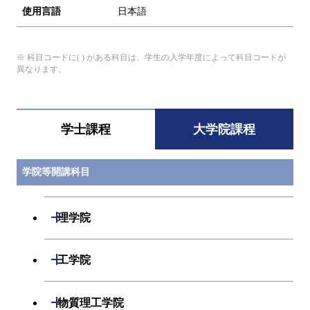
使用言語
日本語
※ 科目コードに( ) がある科目は、学生の入学年度によって科目コードが
異なります。
学士課程
大学院課程
学院等開講科目
開閉
理学院
開閉
数学系
開閉
工学院
開閉
物理学系
数学コース
開閉
機械系
開閉
物質理工学院