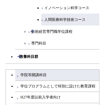
超スマート社会卓越コース
都市・環境学コース
物質・情報卓越コース
人間医療科学技術コース
エネルギー・情報コース
超スマート社会卓越コース
イノベーション科学コース
物質・情報卓越コース
超スマート社会卓越コース
超スマート社会卓越コース
超スマート社会卓越コース
物質・情報卓越コース
エンジニアリングデザイン
人間医療科学技術コース
超スマート社会卓越コース
コース
開閉
技術経営専門職学位課程
原子核工学コース
専門科目
技術経営専門職学位課程
物質・情報卓越コース
開閉
教養科目群
超スマート社会卓越コース
文系教養科目
大学院課程を切り替える
学院等開講科目
英語科目
学位プログラムとして特別に設けた教育課程
第二外国語科目
H27年度以前入学者向け