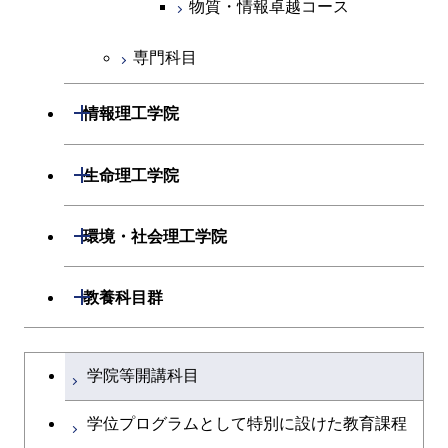
物質・情報卓越コース
専門科目
開閉
情報理工学院
開閉
数理・計算科学系
開閉
生命理工学院
開閉
情報工学系
数理・計算科学コース
開閉
生命理工学系
開閉
環境・社会理工学院
専門科目
知能情報コース
情報工学コース
専門科目
生命理工学コース
開閉
建築学系
開閉
教養科目群
研究関連科目
ライフエンジニアリングコ
ライフエンジニアリングコ
開閉
土木・環境工学系
建築学コース
ース
文系教養科目
大学院課程を切り替える
ース
学院等開講科目
開閉
融合理工学系
エンジニアリングデザイン
土木工学コース
知能情報コース
英語科目
地球生命コース
コース
学位プログラムとして特別に設けた教育課程
開閉
社会・人間科学系
エンジニアリングデザイン
地球環境共創コース
エネルギー・情報コース