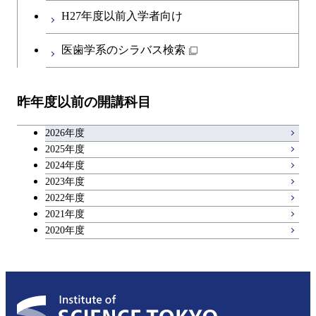
第二外国語科目
人間医療科学技術コース
都市・環境学コース
コース
H27年度以前入学者向け
開閉
イノベーション科学系
エネルギーコース
社会・人間科学コース
人間医療科学技術コース
日本語・日本文化科目
物質・情報卓越コース
医歯学系のシラバス検索
超スマート社会卓越コース
都市・環境学コース
開閉
技術経営専門職学位課程
エネルギー・情報コース
超スマート社会卓越コース
イノベーション科学コース
物質・情報卓越コース
教職科目
超スマート社会卓越コース
超スマート社会卓越コース
昨年度以前の開講科目
専門科目
エンジニアリングデザイン
人間医療科学技術コース
技術経営専門職学位課程
超スマート社会卓越コース
キャリア科目
コース
2026年度
アントレプレナーシップ科目
2025年度
原子核工学コース
2024年度
2023年度
広域教養科目
物質・情報卓越コース
2022年度
2021年度
超スマート社会卓越コース
2020年度