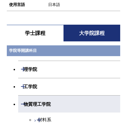
使用言語
日本語
学士課程
大学院課程
学院等開講科目
開閉
理学院
開閉
数学系
開閉
工学院
開閉
物理学系
数学コース
開閉
機械系
開閉
物質理工学院
開閉
化学系
物理学コース
開閉
システム制御系
機械コース
開閉
材料系
開閉