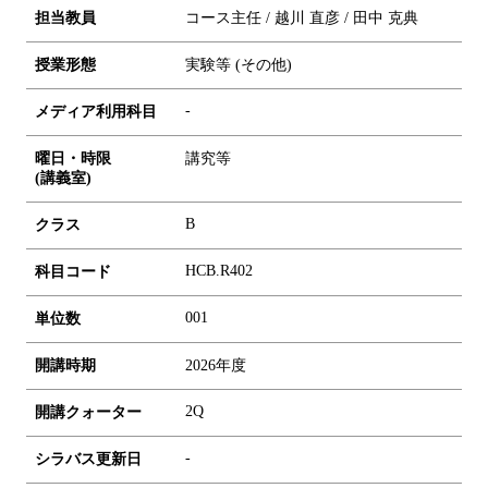
担当教員
コース主任 / 越川 直彦 / 田中 克典
授業形態
実験等 (その他)
-
メディア利用科目
曜日・時限
講究等
(講義室)
B
クラス
HCB.R402
科目コード
0
0
1
単位数
開講時期
2026年度
2Q
開講クォーター
-
シラバス更新日