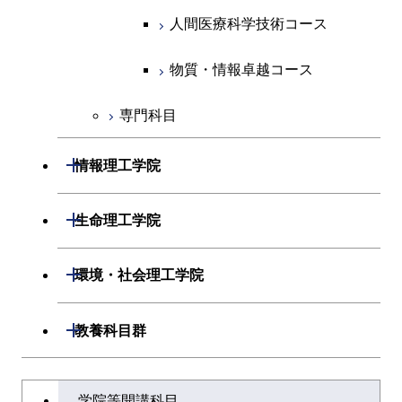
物質・情報卓越コース
人間医療科学技術コース
超スマート社会卓越コース
物質・情報卓越コース
専門科目
開閉
情報理工学院
開閉
数理・計算科学系
開閉
生命理工学院
開閉
情報工学系
数理・計算科学コース
開閉
生命理工学系
開閉
環境・社会理工学院
専門科目
知能情報コース
情報工学コース
専門科目
生命理工学コース
開閉
建築学系
開閉
教養科目群
研究関連科目
ライフエンジニアリングコ
ライフエンジニアリングコ
開閉
土木・環境工学系
建築学コース
ース
文系教養科目
大学院課程を切り替える
ース
学院等開講科目