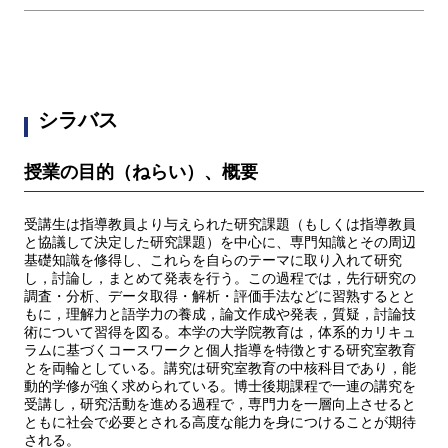
シラバス
授業の目的（ねらい）、概要
受講生は指導教員より与えられた研究課題（もしくは指導教員
と協議して決定した研究課題）を中心に、専門知識とその周辺
基礎知識を修得し、これらを自らのテーマに取り入れて研究
し，討論し，まとめて発表を行う。この過程では，先行研究の
調査・分析、データ取得・解析・評価手法などに習熟するとと
もに，理解力と語学力の養成，論文作成や発表，質疑，討論技
術について習得を図る。本学の大学院教育は，体系的カリキュ
ラムに基づくコースワークと個人指導を特徴とする研究室教育
とを両輪としている。講究は研究室教育の中核科目であり，能
動的学修が強く求められている。博士後期課程で一連の講究を
受講し，研究活動を進める過程で，専門力を一層向上させると
ともに社会で必要とされる高度な能力を身につけることが期待
される。