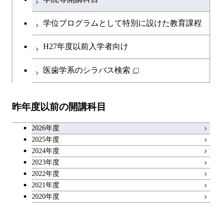
開閉
融合理工学系
エンジニアリングデザイン
土木工学コース
知能情報コース
英語科目
地球生命コース
コース
学位プログラムとして特別に設けた教育課程
開閉
社会・人間科学系
エンジニアリングデザイン
地球環境共創コース
エネルギー・情報コース
第二外国語科目
人間医療科学技術コース
都市・環境学コース
コース
H27年度以前入学者向け
開閉
イノベーション科学系
エネルギーコース
社会・人間科学コース
人間医療科学技術コース
日本語・日本文化科目
物質・情報卓越コース
医歯学系のシラバス検索
超スマート社会卓越コース
都市・環境学コース
開閉
技術経営専門職学位課程
エネルギー・情報コース
超スマート社会卓越コース
イノベーション科学コース
物質・情報卓越コース
教職科目
超スマート社会卓越コース
超スマート社会卓越コース
昨年度以前の開講科目
専門科目
エンジニアリングデザイン
人間医療科学技術コース
技術経営専門職学位課程
超スマート社会卓越コース
キャリア科目
コース
2026年度
アントレプレナーシップ科目
2025年度
原子核工学コース
2024年度
2023年度
広域教養科目
物質・情報卓越コース
2022年度
2021年度
超スマート社会卓越コース
2020年度