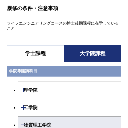
履修の条件・注意事項
ライフエンジニアリングコースの博士後期課程に在学している
こと
学士課程
大学院課程
学院等開講科目
開閉
理学院
開閉
数学系
開閉
工学院
開閉
物理学系
数学コース
開閉
機械系
開閉
物質理工学院