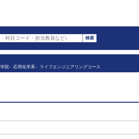
検索
・科目コード・担当教員など）
工学院
応用化学系
ライフエンジニアリングコース