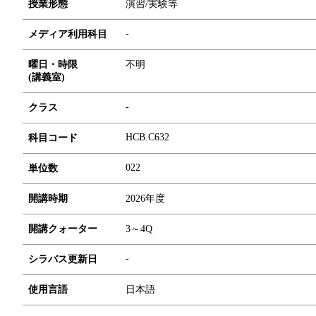
授業形態
演習/実験等
-
メディア利用科目
曜日・時限
不明
(講義室)
-
クラス
HCB.C632
科目コード
0
2
2
単位数
開講時期
2026年度
開講クォーター
3～4Q
-
シラバス更新日
使用言語
日本語