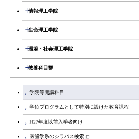
開閉
情報理工学院
開閉
数理・計算科学系
開閉
生命理工学院
開閉
情報工学系
数理・計算科学コース
開閉
生命理工学系
開閉
環境・社会理工学院
専門科目
知能情報コース
情報工学コース
専門科目
生命理工学コース
開閉
建築学系
開閉
教養科目群
研究関連科目
ライフエンジニアリングコース
ライフエンジニアリングコース
開閉
土木・環境工学系
建築学コース
文系教養科目
大学院課程を切り替える
知能情報コース
学院等開講科目
地球生命コース
開閉
融合理工学系
エンジニアリングデザインコース
土木工学コース
英語科目
エネルギー・情報コース
学位プログラムとして特別に設けた教育課程
人間医療科学技術コース
開閉
社会・人間科学系
都市・環境学コース
エンジニアリングデザインコース
地球環境共創コース
第二外国語科目
H27年度以前入学者向け
人間医療科学技術コース
物質・情報卓越コース
開閉
イノベーション科学系
超スマート社会卓越コース
都市・環境学コース
エネルギーコース
社会・人間科学コース
日本語・日本文化科目
医歯学系のシラバス検索
物質・情報卓越コース