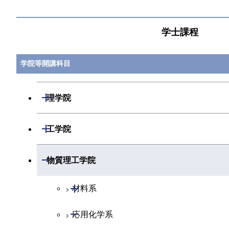
学士課程
学院等開講科目
開閉
理学院
開閉
数学系
開閉
工学院
開閉
物理学系
数学コース
開閉
機械系
開閉
物質理工学院
開閉
化学系
物理学コース
開閉
システム制御系
機械コース
開閉
材料系
開閉
地球惑星科学系
物質・情報卓越コース
化学コース
開閉
電気電子系
エネルギーコース
システム制御コース
開閉
応用化学系
材料コース