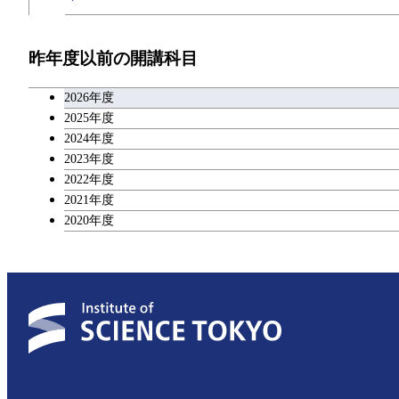
超スマート社会卓越コース
開閉
技術経営専門職学位課程
超スマート社会卓越コース
エネルギー・情報コース
超スマート社会卓越コース
イノベーション科学コース
教職科目
超スマート社会卓越コース
昨年度以前の開講科目
専門科目
エンジニアリングデザインコース
人間医療科学技術コース
技術経営専門職学位課程
キャリア科目
2026年度
原子核工学コース
アントレプレナーシップ科目
2025年度
2024年度
物質・情報卓越コース
2023年度
広域教養科目
2022年度
超スマート社会卓越コース
2021年度
2020年度