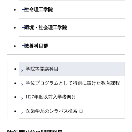
開閉
数理・計算科学系
開閉
生命理工学院
開閉
情報工学系
数理・計算科学コース
開閉
生命理工学系
開閉
環境・社会理工学院
専門科目
知能情報コース
情報工学コース
専門科目
生命理工学コース
開閉
建築学系
開閉
教養科目群
研究関連科目
ライフエンジニアリングコ
ライフエンジニアリングコ
開閉
土木・環境工学系
建築学コース
ース
文系教養科目
大学院課程を切り替える
ース
学院等開講科目
開閉
融合理工学系
エンジニアリングデザイン
土木工学コース
知能情報コース
英語科目
地球生命コース
コース
学位プログラムとして特別に設けた教育課程
開閉
社会・人間科学系
エンジニアリングデザイン
地球環境共創コース
エネルギー・情報コース
第二外国語科目
人間医療科学技術コース
都市・環境学コース
コース
H27年度以前入学者向け
開閉
イノベーション科学系
エネルギーコース
社会・人間科学コース
人間医療科学技術コース
日本語・日本文化科目
物質・情報卓越コース
医歯学系のシラバス検索
超スマート社会卓越コース
都市・環境学コース
開閉
技術経営専門職学位課程
エネルギー・情報コース
超スマート社会卓越コース
イノベーション科学コース
物質・情報卓越コース
教職科目
超スマート社会卓越コース
超スマート社会卓越コース