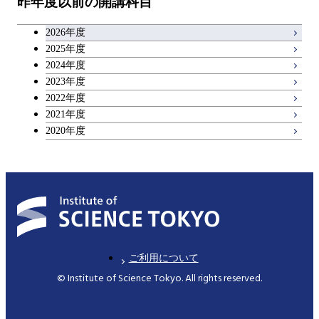
昨年度以前の開講科目
専門科目
エンジニアリングデザイン
人間医療科学技術コース
技術経営専門職学位課程
超スマート社会卓越コース
キャリア科目
コース
2026年度
アントレプレナーシップ科目
2025年度
原子核工学コース
2024年度
2023年度
広域教養科目
物質・情報卓越コース
2022年度
2021年度
超スマート社会卓越コース
2020年度
ご利用について
© Institute of Science Tokyo. All rights reserved.