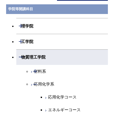
学院等開講科目
開閉
理学院
開閉
数学系
開閉
工学院
開閉
物理学系
数学コース
開閉
機械系
開閉
物質理工学院
開閉
化学系
物理学コース
開閉
システム制御系
機械コース
開閉
材料系
開閉
地球惑星科学系
物質・情報卓越コース
化学コース
開閉
電気電子系
エネルギーコース
システム制御コース
開閉
応用化学系
材料コース
専門科目
エネルギーコース
地球惑星科学コース
開閉
情報通信系
エネルギー・情報コース
エンジニアリングデザイン
電気電子コース
エネルギーコース
応用化学コース
コース
エネルギー・情報コース
地球生命コース
開閉
経営工学系
エンジニアリングデザイン
エネルギーコース
情報通信コース
エネルギー・情報コース
エネルギーコース
コース
人間医療科学技術コース