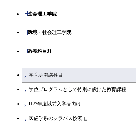
エネルギー・情報コース
開閉
数理・計算科学系
開閉
生命理工学院
ライフエンジニアリングコース
開閉
情報工学系
数理・計算科学コース
開閉
生命理工学系
開閉
環境・社会理工学院
原子核工学コース
専門科目
知能情報コース
情報工学コース
専門科目
生命理工学コース
開閉
建築学系
開閉
教養科目群
地球生命コース
研究関連科目
ライフエンジニアリングコース
ライフエンジニアリングコース
開閉
土木・環境工学系
建築学コース
文系教養科目
大学院課程を切り替える
人間医療科学技術コース
知能情報コース
学院等開講科目
地球生命コース
開閉
融合理工学系
エンジニアリングデザインコース
土木工学コース
英語科目
物質・情報卓越コース
エネルギー・情報コース
学位プログラムとして特別に設けた教育課程
人間医療科学技術コース
開閉
社会・人間科学系
都市・環境学コース
エンジニアリングデザインコース
地球環境共創コース
第二外国語科目
H27年度以前入学者向け
人間医療科学技術コース
物質・情報卓越コース
開閉
イノベーション科学系
超スマート社会卓越コース
都市・環境学コース
エネルギーコース
社会・人間科学コース
日本語・日本文化科目
医歯学系のシラバス検索
物質・情報卓越コース
超スマート社会卓越コース
開閉
技術経営専門職学位課程
超スマート社会卓越コース
エネルギー・情報コース
超スマート社会卓越コース
イノベーション科学コース
教職科目
超スマート社会卓越コース