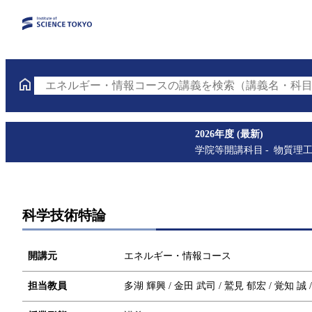
エネルギー・情報コースの講義を検索（講義名・科目
2026年度 (最新)
学院等開講科目
物質理
科学技術特論
開講元
エネルギー・情報コース
担当教員
多湖 輝興 / 金田 武司 / 鷲見 郁宏 / 覚知 誠 