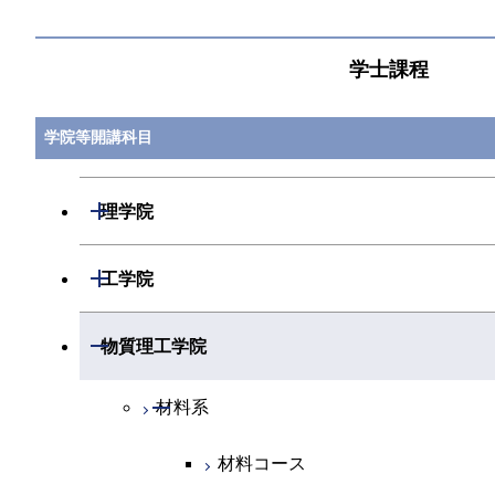
学士課程
学院等開講科目
開閉
理学院
開閉
数学系
開閉
工学院
開閉
物理学系
数学コース
開閉
機械系
開閉
物質理工学院
開閉
化学系
物理学コース
開閉
システム制御系
機械コース
開閉
材料系
開閉
地球惑星科学系
物質・情報卓越コース
化学コース
開閉
電気電子系
エネルギーコース
システム制御コース
材料コース