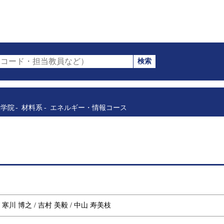
検索
コード・担当教員など）
工学院
材料系
エネルギー・情報コース
/ 寒川 博之 / 吉村 美毅 / 中山 寿美枝