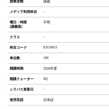
授業形態
講義
-
メディア利用科目
曜日・時限
不明
(講義室)
-
クラス
ESI.B453
科目コード
1
0
0
単位数
開講時期
2026年度
4Q
開講クォーター
-
シラバス更新日
使用言語
日本語