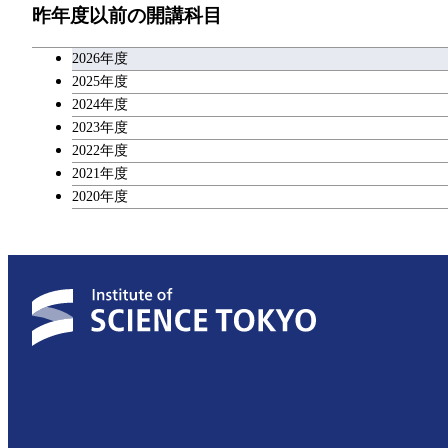
昨年度以前の開講科目
専門科目
エンジニアリングデザインコース
人間医療科学技術コース
技術経営専門職学位課程
キャリア科目
2026年度
原子核工学コース
アントレプレナーシップ科目
2025年度
2024年度
物質・情報卓越コース
2023年度
広域教養科目
2022年度
超スマート社会卓越コース
2021年度
2020年度