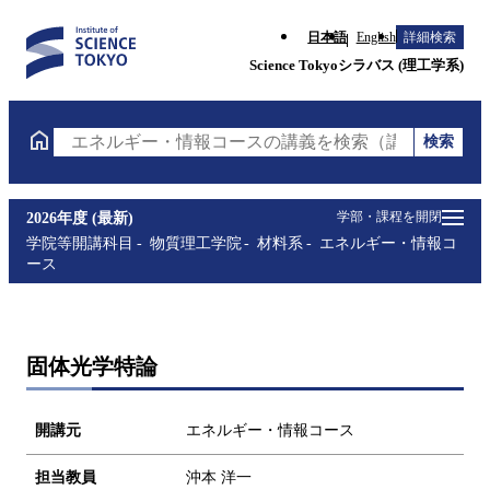
日本語
English
詳細検索
Science Tokyoシラバス (理工学系)
検索
エネルギー・情報コースの講義を検索（講義名・科目
学部・課程を開閉
2026年度 (最新)
学院等開講科目
物質理工学院
材料系
エネルギー・情報コ
ース
固体光学特論
開講元
エネルギー・情報コース
担当教員
沖本 洋一