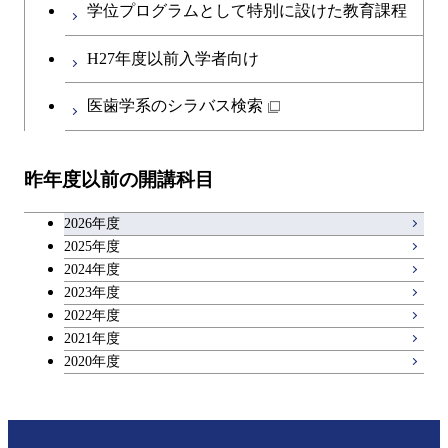
コース
学位プログラムとして特別に設けた教育課程
物質・情報卓越コース
開閉
社会・人間科学系
エンジニアリングデザイン
地球環境共創コース
エネルギー・情報コース
第二外国語科目
人間医療科学技術コース
都市・環境学コース
コース
H27年度以前入学者向け
開閉
イノベーション科学系
エネルギーコース
社会・人間科学コース
人間医療科学技術コース
日本語・日本文化科目
物質・情報卓越コース
医歯学系のシラバス検索
超スマート社会卓越コース
都市・環境学コース
開閉
技術経営専門職学位課程
エネルギー・情報コース
超スマート社会卓越コース
イノベーション科学コース
物質・情報卓越コース
教職科目
超スマート社会卓越コース
超スマート社会卓越コース
昨年度以前の開講科目
専門科目
エンジニアリングデザイン
人間医療科学技術コース
技術経営専門職学位課程
超スマート社会卓越コース
キャリア科目
コース
2026年度
アントレプレナーシップ科目
2025年度
原子核工学コース
2024年度
2023年度
広域教養科目
物質・情報卓越コース
2022年度
2021年度
超スマート社会卓越コース
2020年度