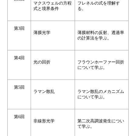
マクスウェルの方程
フレネルの式を理解す
式と境界条件
る。
第3回
薄膜光学
薄膜材料の反射、透過率
の計算法を学ぶ。
第4回
光の回折
フラウンホーファー回折
について学ぶ。
第5回
ラマン散乱
ラマン散乱のメカニズム
について学ぶ。
第6回
非線形光学
第二次高調波発生につい
て学ぶ。