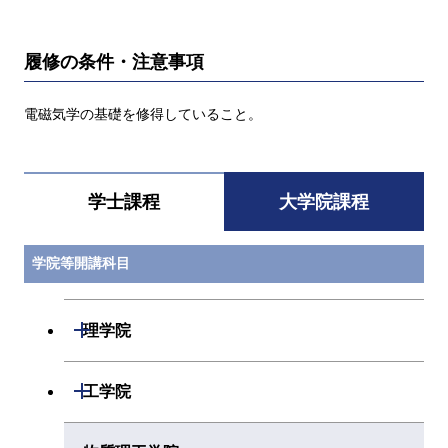
履修の条件・注意事項
電磁気学の基礎を修得していること。
学士課程
大学院課程
学院等開講科目
開閉
理学院
開閉
数学系
開閉
工学院
開閉
物理学系
数学コース
開閉
機械系
開閉