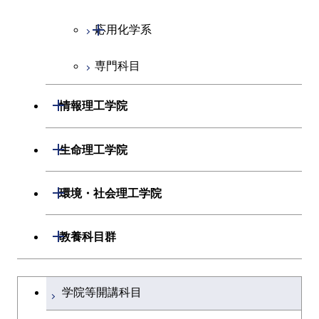
超スマート社会卓越コース
超スマート社会卓越コース
物質・情報卓越コース
開閉
応用化学系
超スマート社会卓越コース
専門科目
応用化学コース
エネルギーコース
開閉
情報理工学院
エネルギー・情報コース
開閉
数理・計算科学系
開閉
生命理工学院
ライフエンジニアリングコ
開閉
情報工学系
数理・計算科学コース
開閉
生命理工学系
開閉
ース
環境・社会理工学院
専門科目
知能情報コース
情報工学コース
専門科目
生命理工学コース
原子核工学コース
開閉
建築学系
開閉
教養科目群
研究関連科目
ライフエンジニアリングコ
ライフエンジニアリングコ
地球生命コース
開閉
土木・環境工学系
建築学コース
ース
文系教養科目
大学院課程を切り替える
ース
学院等開講科目
人間医療科学技術コース
開閉
融合理工学系
エンジニアリングデザイン
土木工学コース
知能情報コース
英語科目
地球生命コース