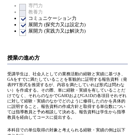
専門力
教養力
コミュニケーション力
展開力 (探究力又は設定力)
展開力 (実践力又は解決力)
授業の進め方
受講学生は、社会人としての業務活動の経験と実績に基づき、
GAをすでに満たしていることを客観的に証明する報告資料（発
表PPT形式を推奨するが、内容を満たしていれば形式は問わな
い）を作成する。その際、単に経験・実績を有していることだ
けでなく、それらのなかでGA0DおよびGA1Dの各項目それぞれ
に対して経験・実績のなかでどのように修得したのかを具体的
に説明すること。報告資料の作成方針と取得する単位数につい
ては指導教員と予め相談して決める。報告資料は学生から指導
教員を経由してコースに提出する。
本科目での単位取得の対象と考えられる経験・実績の例は以下