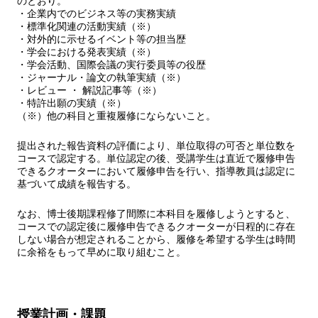
のとおり。
・企業内でのビジネス等の実務実績
・標準化関連の活動実績（※）
・対外的に示せるイベント等の担当歴
・学会における発表実績（※）
・学会活動、国際会議の実行委員等の役歴
・ジャーナル・論文の執筆実績（※）
・レビュー ・ 解説記事等（※）
・特許出願の実績（※）
（※）他の科目と重複履修にならないこと。
提出された報告資料の評価により、単位取得の可否と単位数を
コースで認定する。単位認定の後、受講学生は直近で履修申告
できるクオーターにおいて履修申告を行い、指導教員は認定に
基づいて成績を報告する。
なお、博士後期課程修了間際に本科目を履修しようとすると、
コースでの認定後に履修申告できるクオーターが日程的に存在
しない場合が想定されることから、履修を希望する学生は時間
に余裕をもって早めに取り組むこと。
授業計画・課題