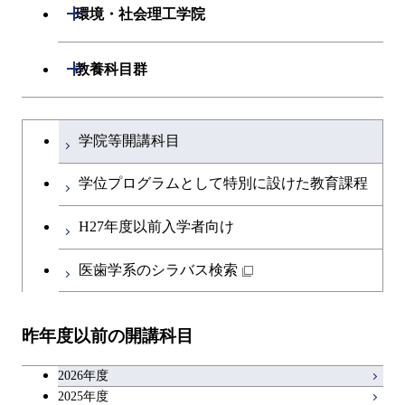
開閉
生命理工学系
開閉
ース
環境・社会理工学院
専門科目
知能情報コース
情報工学コース
専門科目
生命理工学コース
原子核工学コース
開閉
建築学系
開閉
教養科目群
研究関連科目
ライフエンジニアリングコ
ライフエンジニアリングコ
地球生命コース
開閉
土木・環境工学系
建築学コース
ース
文系教養科目
大学院課程を切り替える
ース
学院等開講科目
人間医療科学技術コース
開閉
融合理工学系
エンジニアリングデザイン
土木工学コース
知能情報コース
英語科目
地球生命コース
コース
学位プログラムとして特別に設けた教育課程
物質・情報卓越コース
開閉
社会・人間科学系
エンジニアリングデザイン
地球環境共創コース
エネルギー・情報コース
第二外国語科目
人間医療科学技術コース
都市・環境学コース
コース
H27年度以前入学者向け
開閉
イノベーション科学系
エネルギーコース
社会・人間科学コース
人間医療科学技術コース
日本語・日本文化科目
物質・情報卓越コース
医歯学系のシラバス検索
超スマート社会卓越コース
都市・環境学コース
開閉
技術経営専門職学位課程
エネルギー・情報コース
超スマート社会卓越コース
イノベーション科学コース
物質・情報卓越コース
教職科目
超スマート社会卓越コース
超スマート社会卓越コース
昨年度以前の開講科目
専門科目
エンジニアリングデザイン
人間医療科学技術コース
技術経営専門職学位課程
超スマート社会卓越コース
キャリア科目
コース
2026年度
アントレプレナーシップ科目
2025年度