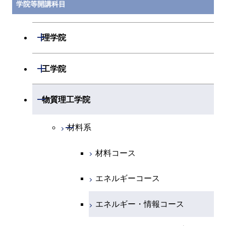
学院等開講科目
開閉
理学院
開閉
数学系
開閉
工学院
開閉
物理学系
数学コース
開閉
機械系
開閉
物質理工学院
開閉
化学系
物理学コース
開閉
システム制御系
機械コース
開閉
材料系
開閉
地球惑星科学系
物質・情報卓越コース
化学コース
開閉
電気電子系
エネルギーコース
システム制御コース
材料コース
専門科目
エネルギーコース
地球惑星科学コース
開閉
情報通信系
エネルギー・情報コース
エンジニアリングデザイン
電気電子コース
エネルギーコース
コース
エネルギー・情報コース
地球生命コース
開閉
経営工学系
エンジニアリングデザイン
エネルギーコース
情報通信コース
エネルギー・情報コース
コース
人間医療科学技術コース
物質・情報卓越コース
専門科目
エネルギー・情報コース
エンジニアリングデザイン
経営工学コース